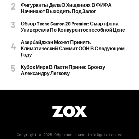
Фигуранты Дела О Хищениях В ФИФА
Начинают Выходить Под Залог
Обзор Tecno Camon 20 Premier: Смартфона
Универсала По Конкурентоспособной Цене
Азербайджан Может Принять
Климатический Саммит ООН В Следующем
Году
Кубок Мира В Лахти Принес Бронзу
Александру Легкову
Copyright © 2025 Обратная связь info@gototop.ee