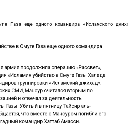
ая армия продолжила операцию «Рассвет»,
ия «Исламия убийство в Смуге Газы Халеда
андиров группировки «Исламский джихад».
ких СМИ, Мансур считался вторым по
ацией и отвечал за деятельность
ы Газы. Убитый в пятницу Тайсир аль-
бщается, что вместе с Мансуром погибли его
игадный командир Хаттаб Амасси.