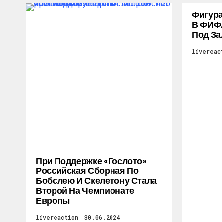
Фигура
В ФИФ
Под За
livereac
При Поддержке «Гослото»
Российская Сборная По
Бобслею И Скелетону Стала
Второй На Чемпионате
Европы
livereaction
30.06.2024