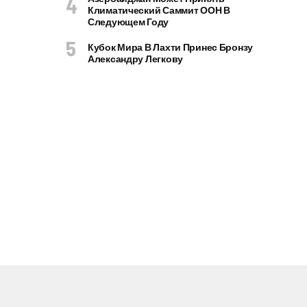
Климатический Саммит ООН В
Следующем Году
Кубок Мира В Лахти Принес Бронзу
Александру Легкову