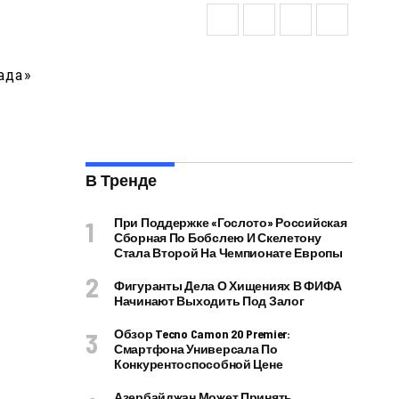
В Тренде
При Поддержке «Гослото» Российская
Сборная По Бобслею И Скелетону
Стала Второй На Чемпионате Европы
Фигуранты Дела О Хищениях В ФИФА
Начинают Выходить Под Залог
Обзор Tecno Camon 20 Premier:
Смартфона Универсала По
Конкурентоспособной Цене
Азербайджан Может Принять