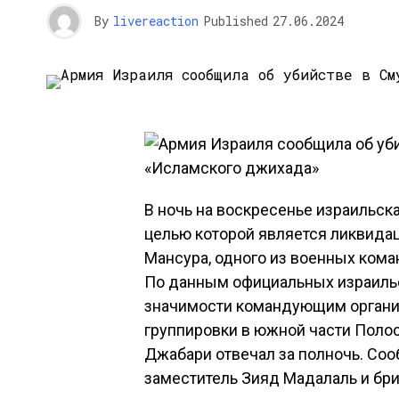
By
livereaction
Published
27.06.2024
В ночь на воскресенье израильск
целью которой является ликвидац
Мансура, одного из военных ком
По данным официальных израильс
значимости командующим организ
группировки в южной части Полос
Джабари отвечал за полночь. Соо
заместитель Зияд Мадалаль и бр