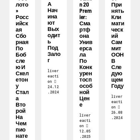
А
Лото
N 20
При
Нач
»
Prem
Нять
Ина
Росс
Ier:
Кли
Ют
Ийск
Сма
Мати
Вых
Ая
Ртф
Ческ
Одит
Сбо
Она
Ий
Ь
Рная
Унив
Сам
Под
По
Ерса
Мит
Зало
Боб
Ла
ООН
Г
Сле
По
В
Ю И
Конк
Сле
liver
Скел
Урен
Дую
eacti
Етон
Тосп
Щем
on
У
Особ
Году
24.12
Стал
Ной
.2024
liver
А
Цен
eacti
Вто
Е
on
Рой
26.08
liver
На
.2024
eacti
Чем
on
Пио
12.05
Нате
.2025