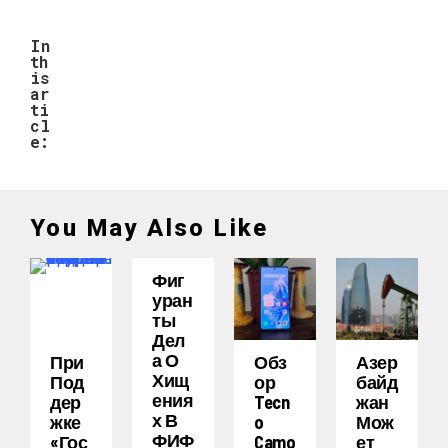
In
th
is
ar
ti
cl
e:
You May Also Like
Фиг
Уран
Ты
Дел
А О
При
Обз
Азер
Хищ
Под
Ор
Байд
Ения
Дер
Tecn
Жан
Х В
Жке
O
Мож
ФИФ
«Гос
Camo
Ет