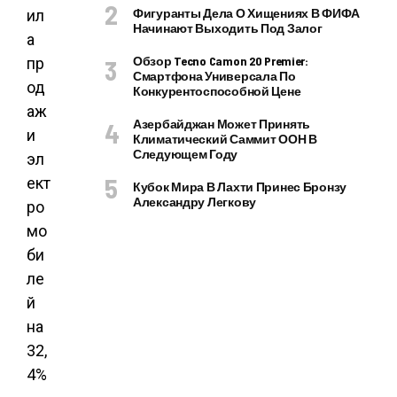
Фигуранты Дела О Хищениях В ФИФА
Начинают Выходить Под Залог
Обзор Tecno Camon 20 Premier:
Смартфона Универсала По
Конкурентоспособной Цене
Азербайджан Может Принять
Климатический Саммит ООН В
Следующем Году
Кубок Мира В Лахти Принес Бронзу
Александру Легкову