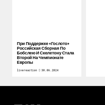
При Поддержке «Гослото»
Российская Сборная По
Бобслею И Скелетону Стала
Второй На Чемпионате
Европы
livereaction
30.06.2024