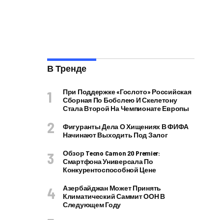
В Тренде
При Поддержке «Гослото» Российская
Сборная По Бобслею И Скелетону
Стала Второй На Чемпионате Европы
Фигуранты Дела О Хищениях В ФИФА
Начинают Выходить Под Залог
Обзор Tecno Camon 20 Premier:
Смартфона Универсала По
Конкурентоспособной Цене
Азербайджан Может Принять
Климатический Саммит ООН В
Следующем Году