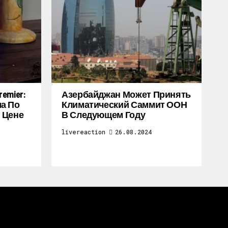
emier:
Азербайджан Может Принять
а По
Климатический Саммит ООН
 Цене
В Следующем Году
livereaction
26.08.2024