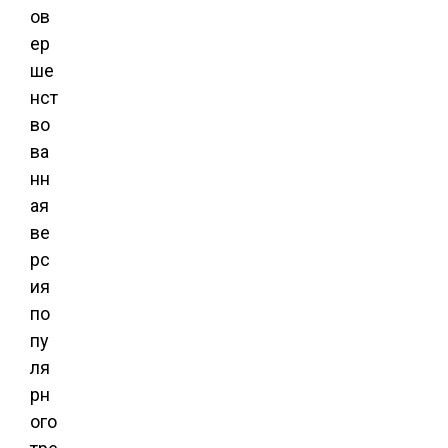
ов
ер
ше
нст
во
ва
нн
ая
ве
рс
ия
по
пу
ля
рн
ого