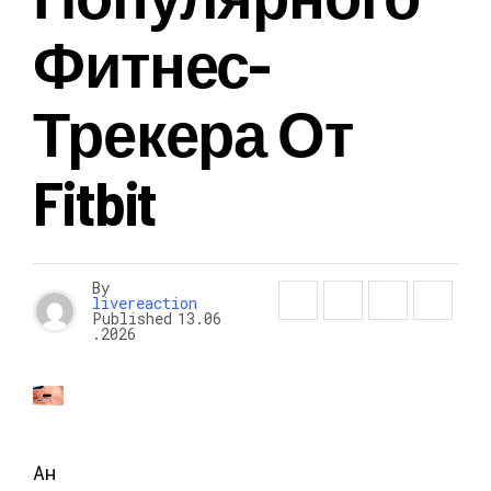
Фитнес-
Трекера От
Fitbit
By
livereaction
Published
13.06
.2026
Ан