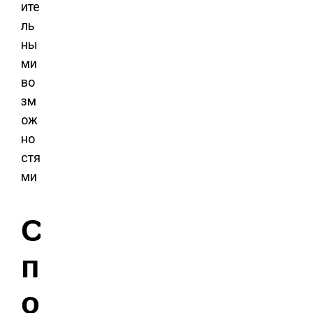
ите
ль
ны
ми
во
зм
ож
но
стя
ми
С
п
о