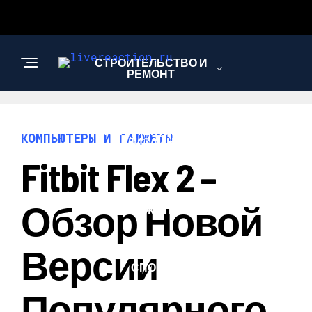
СТРОИТЕЛЬСТВО И
РЕМОНТ
АРХИТЕКТУРА И
КОМПЬЮТЕРЫ И ГАДЖЕТЫ
ДИЗАЙН
Fitbit Flex 2 –
КОМПЬЮТЕРЫ И
Обзор Новой
ГАДЖЕТЫ
Версии
СПОРТ
Популярного