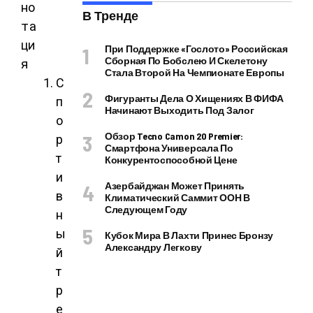
но
В Тренде
та
ци
При Поддержке «Гослото» Российская
Сборная По Бобслею И Скелетону
я
Стала Второй На Чемпионате Европы
С
Фигуранты Дела О Хищениях В ФИФА
п
Начинают Выходить Под Залог
о
Обзор Tecno Camon 20 Premier:
р
Смартфона Универсала По
т
Конкурентоспособной Цене
и
Азербайджан Может Принять
в
Климатический Саммит ООН В
Следующем Году
н
ы
Кубок Мира В Лахти Принес Бронзу
Александру Легкову
й
т
р
е