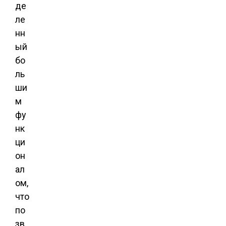
де
ле
нн
ый
бо
ль
ши
м
фу
нк
ци
он
ал
ом,
что
по
зв