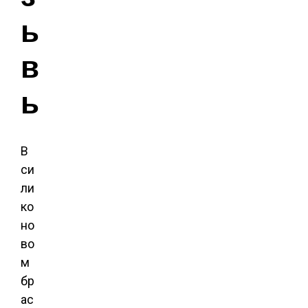
ы
в
ы
В
си
ли
ко
но
во
м
бр
ас