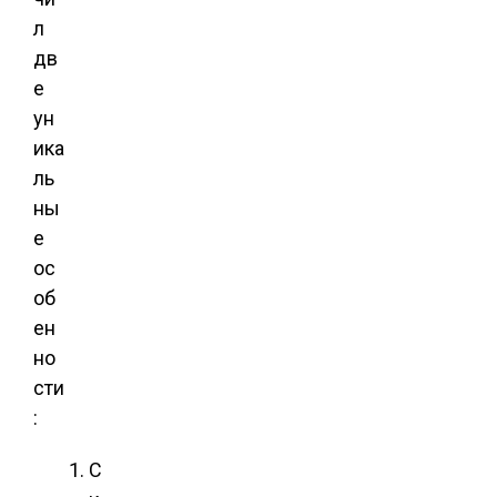
л
дв
е
ун
ика
ль
ны
е
ос
об
ен
но
сти
:
С