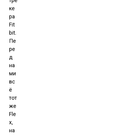
тре
ке
ра
Fit
bit.
Пе
ре
д
на
ми
вс
ё
тот
же
Fle
x,
на