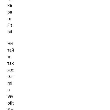
Чи
тай
те
так
же:
Gar
mi
n
Viv
ofit
3 –