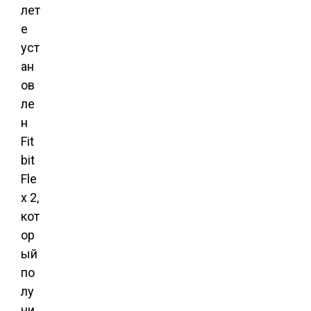
лет
е
уст
ан
ов
ле
н
Fit
bit
Fle
x 2,
кот
ор
ый
по
лу
чи