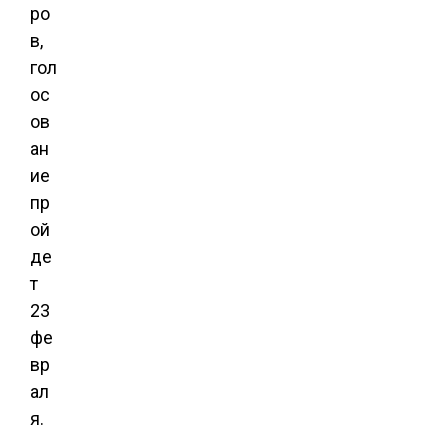
ро
в,
гол
ос
ов
ан
ие
пр
ой
де
т
23
фе
вр
ал
я.