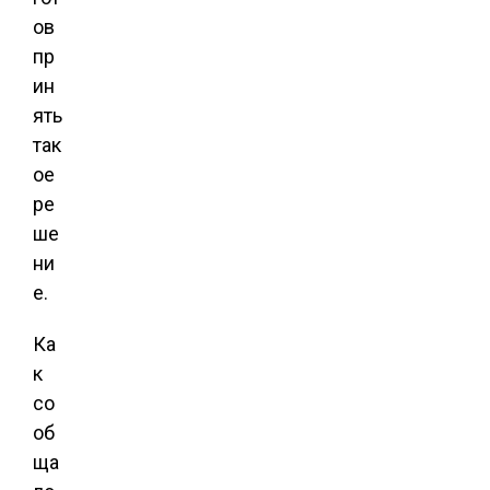
ов
пр
ин
ять
так
ое
ре
ше
ни
е.
Ка
к
со
об
ща