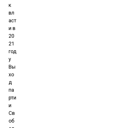
к
вл
аст
и в
20
21
год
у
Вы
хо
д
па
рти
и
Св
об