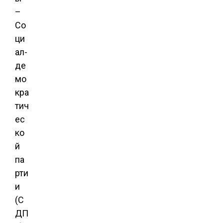
–
Со
ци
ал-
де
мо
кра
тич
ес
ко
й
па
рти
и
(С
ДП