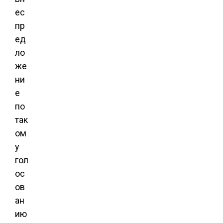
ес
пр
ед
ло
же
ни
е
по
так
ом
у
гол
ос
ов
ан
ию