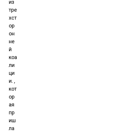
из
тре
хст
ор
он
не
й
коа
ли
ци
и. ,
кот
ор
ая
пр
иш
ла