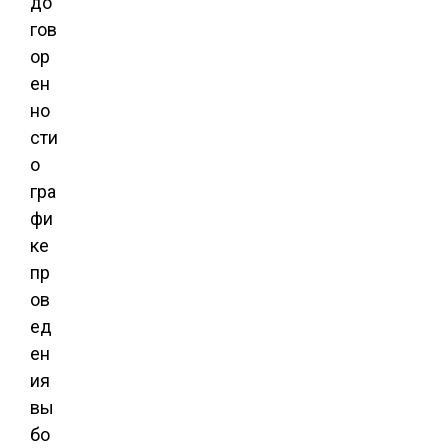
до
гов
ор
ен
но
сти
о
гра
фи
ке
пр
ов
ед
ен
ия
вы
бо