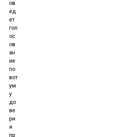
ов
ед
ет
гол
ос
ов
ан
ие
по
вот
ум
у
до
ве
ри
я
пр