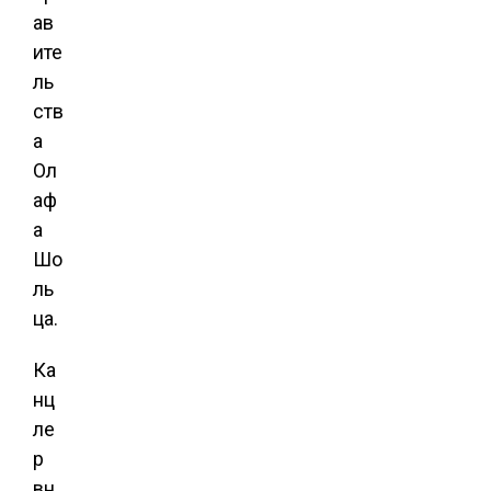
ав
ите
ль
ств
а
Ол
аф
а
Шо
ль
ца.
Ка
нц
ле
р
вн