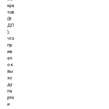
кра
тов
(В
ДП
),
что
пр
ив
ел
о к
вы
хо
ду
па
рти
и