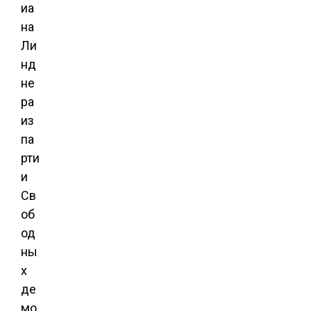
иа
на
Ли
нд
не
ра
из
па
рти
и
Св
об
од
ны
х
де
мо