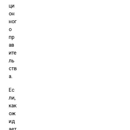
ци
он
ног
о
пр
ав
ите
ль
ств
а.
Ес
ли,
как
ож
ид
ает