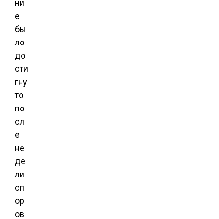
ни
е
бы
ло
до
сти
гну
то
по
сл
е
не
де
ли
сп
ор
ов