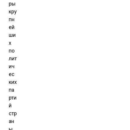
ры
кру
пн
ей
ши
х
по
лит
ич
ес
ких
па
рти
й
стр
ан
ы