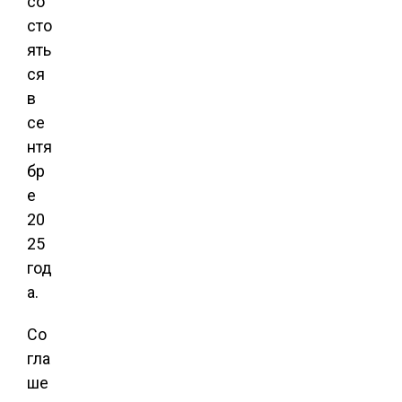
со
сто
ять
ся
в
се
нтя
бр
е
20
25
год
а.
Со
гла
ше