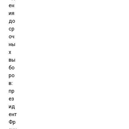
ен
ия
до
ср
оч
ны
х
вы
бо
ро
в:
пр
ез
ид
ент
Фр