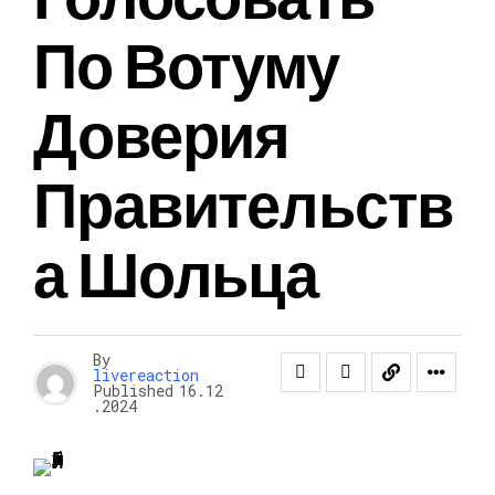
По Вотуму
Доверия
Правительств
А Шольца
By
livereaction
Published
16.12
.2024