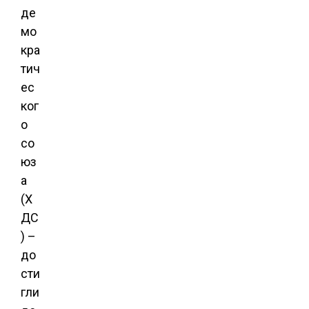
де
мо
кра
тич
ес
ког
о
со
юз
а
(Х
ДС
) –
до
сти
гли