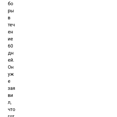
бо
ры
в
теч
ен
ие
60
дн
ей.
Он
уж
е
зая
ви
л,
что
гот