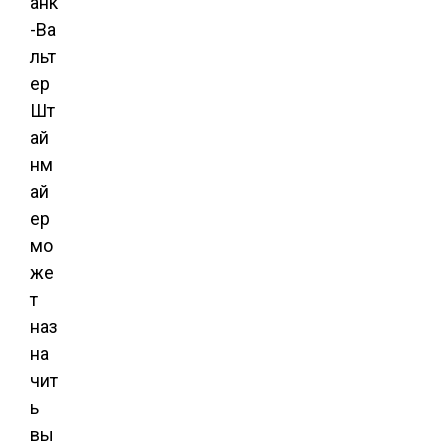
анк
-Ва
льт
ер
Шт
ай
нм
ай
ер
мо
же
т
наз
на
чит
ь
вы