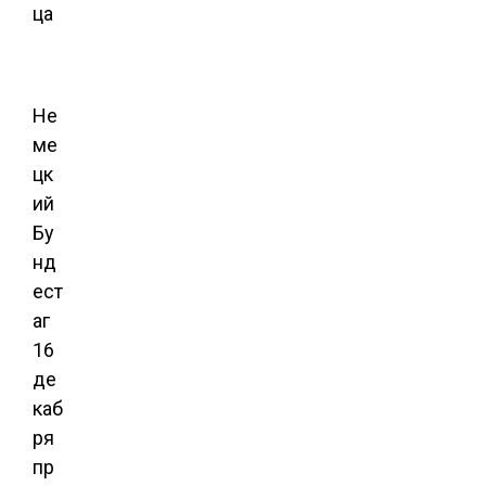
Не
ме
цк
ий
Бу
нд
ест
аг
16
де
каб
ря
пр