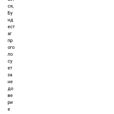
ся,
Бу
нд
ест
аг
пр
ого
ло
су
ет
за
не
до
ве
ри
е