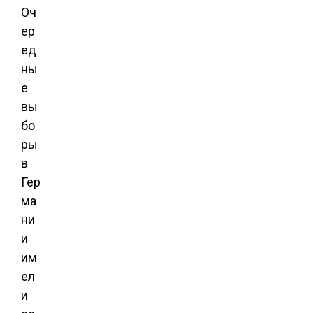
Оч
ер
ед
ны
е
вы
бо
ры
в
Гер
ма
ни
и
им
ел
и