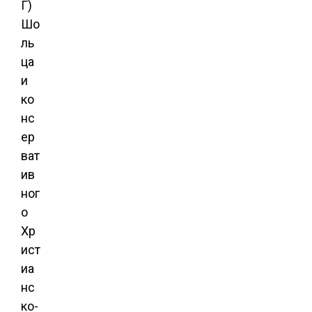
Г)
Шо
ль
ца
и
ко
нс
ер
ват
ив
ног
о
Хр
ист
иа
нс
ко-