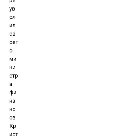
ря
ув
ол
ил
св
оег
о
ми
ни
стр
а
фи
на
нс
ов
Кр
ист