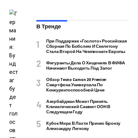
В Тренде
При Поддержке «Гослото» Российская
Сборная По Бобслею И Скелетону
Стала Второй На Чемпионате Европы
Фигуранты Дела О Хищениях В ФИФА
Начинают Выходить Под Залог
Обзор Tecno Camon 20 Premier:
Смартфона Универсала По
Конкурентоспособной Цене
Азербайджан Может Принять
Климатический Саммит ООН В
Следующем Году
Кубок Мира В Лахти Принес Бронзу
Александру Легкову