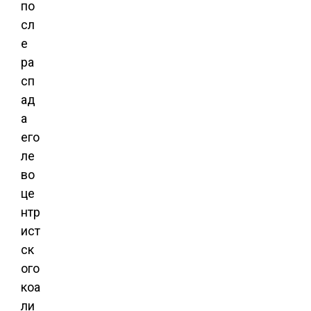
по
сл
е
ра
сп
ад
а
его
ле
во
це
нтр
ист
ск
ого
коа
ли