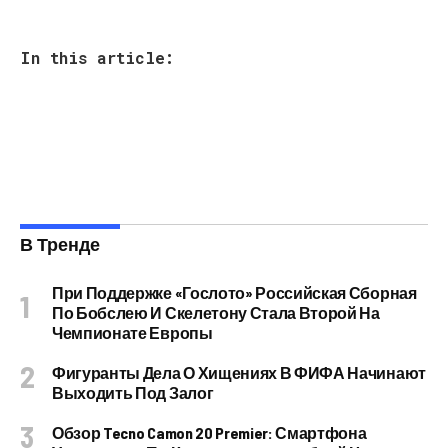
In this article:
В Тренде
При Поддержке «Гослото» Российская Сборная
По Бобслею И Скелетону Стала Второй На
Чемпионате Европы
Фигуранты Дела О Хищениях В ФИФА Начинают
Выходить Под Залог
Обзор Tecno Camon 20 Premier: Смартфона