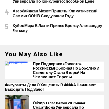
Универсала По Конкурентоспособной Цене
Азербайджан Может Принять Климатический
Саммит ООН В Следующем Году
Кубок Мира В Лахти Принес Бронзу Александру
Легкову
You May Also Like
При Поддержке «Гослото»
Российская Сборная По Бобслею И
Скелетону Стала Второй На
Чемпионате Европы
Фигуранты Дела О Хищениях В ФИФА Начинают
Выходить Под Залог
Обзор Tecno Camon 20 Premier:
Смартфона Универсала По