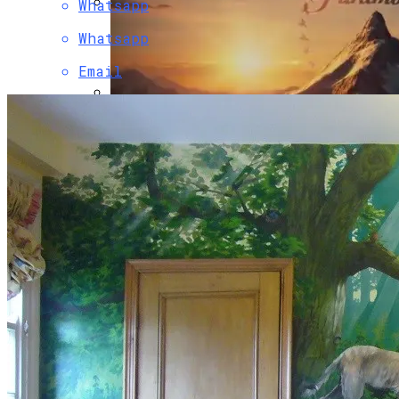
Whatsapp
Двухэтажный Дом: Подготовительный
Whatsapp
Этап Строительства, Основные Этапы
Возведения
Email
Обзор Netgear Arlo Pro 2 — Лучшая, Но Не
Дешёвая Домашняя Система
Безопасности
Paramount Получит Права На
Трансляцию UFC В США За $7,7 Млрд
Гаражные Ворота Рольставни