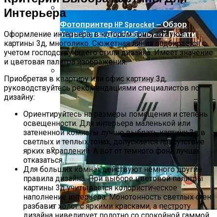
Интерьера
Фотопринтер HP Sprocket — Обзор
Устройства Для Мобильной Печати
Оформление интерьера, в котором присутствуют
картины 3д, многолико. Сюжетная линия подбирается с
учетом господствующего стиля дизайна. Имеет значение
и цветовая палитра изображения.
Приобретая в квартиру или офис картину 3д,
Роллетные Ворота
руководствуйтесь рекомендациями специалистов по
дизайну:
Ориентируйтесь на размеры помещения и степень
освещенности. Для интерьера маленькой или
затененной комнаты лучше выбрать картину 3д в
светлых и теплых тонах, допускается присутствие
ярких вкраплений. А вот от темного фона лучше
отказаться.
Барнхаусы: Строительство Под Ключ –
Для больших комнат действуют немного другие
Комфорт И Экологичность
правила дизайна. При выборе цветовой палитры
картины 3д учитывается колористическое
наполнение интерьера. Монотонность светлых стен
разбавит холст с яркими красками, а пестроту
дизайна нивелирует полотно со спокойной гаммой.