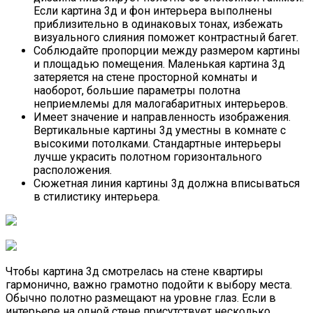
HP Z38c — Обзор 38-Дюймового
Если картина 3д и фон интерьера выполнены
Изогнутого И Ультраширокого
приблизительно в одинаковых тонах, избежать
Монитора
визуального слияния поможет контрастный багет.
Соблюдайте пропорции между размером картины
и площадью помещения. Маленькая картина 3д
затеряется на стене просторной комнаты и
наоборот, большие параметры полотна
неприемлемы для малогабаритных интерьеров.
Имеет значение и направленность изображения.
Вертикальные картины 3д уместны в комнате с
высокими потолками. Стандартные интерьеры
лучше украсить полотном горизонтального
расположения.
Сюжетная линия картины 3д должна вписываться
в стилистику интерьера.
Чтобы картина 3д смотрелась на стене квартиры
гармонично, важно грамотно подойти к выбору места.
Обычно полотно размещают на уровне глаз. Если в
интерьере на одной стене присутствует несколько