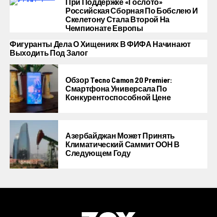
При Поддержке «Гослото»
Российская Сборная По Бобслею И
Скелетону Стала Второй На
Чемпионате Европы
Фигуранты Дела О Хищениях В ФИФА Начинают
Выходить Под Залог
Обзор Tecno Camon 20 Premier:
Смартфона Универсала По
Конкурентоспособной Цене
Азербайджан Может Принять
Климатический Саммит ООН В
Следующем Году