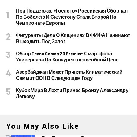
При Поддержке «Гослото» Российская Сборная
По Бобслею И Скелетону Стала Второй На
Чемпионате Европы
Фигуранты Дела О Хищениях В ФИФА Начинают
Выходить Под Залог
Обзор Tecno Camon 20 Premier: Смартфона
Универсала По Конкурентоспособной Цене
Азербайджан Может Принять Климатический
Саммит ООН В Следующем Году
Кубок Мира В Лахти Принес Бронзу Александру
Легкову
You May Also Like