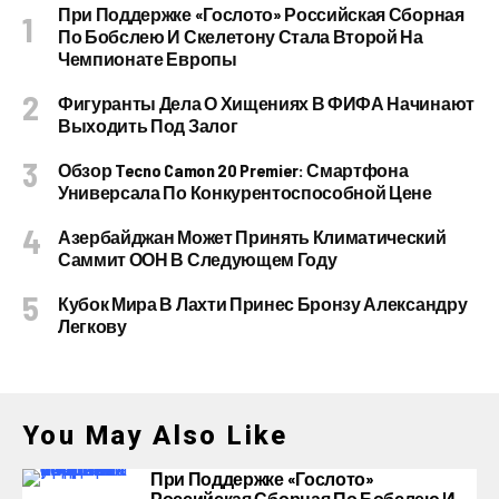
При Поддержке «Гослото» Российская Сборная
По Бобслею И Скелетону Стала Второй На
Чемпионате Европы
Фигуранты Дела О Хищениях В ФИФА Начинают
Выходить Под Залог
Обзор Tecno Camon 20 Premier: Смартфона
Универсала По Конкурентоспособной Цене
Азербайджан Может Принять Климатический
Саммит ООН В Следующем Году
Кубок Мира В Лахти Принес Бронзу Александру
Легкову
You May Also Like
При Поддержке «Гослото»
Российская Сборная По Бобслею И