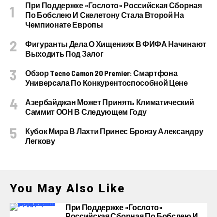
При Поддержке «Гослото» Российская Сборная
По Бобслею И Скелетону Стала Второй На
Чемпионате Европы
Фигуранты Дела О Хищениях В ФИФА Начинают
Выходить Под Залог
Обзор Tecno Camon 20 Premier: Смартфона
Универсала По Конкурентоспособной Цене
Азербайджан Может Принять Климатический
Саммит ООН В Следующем Году
Кубок Мира В Лахти Принес Бронзу Александру
Легкову
You May Also Like
При Поддержке «Гослото»
Российская Сборная По Бобслею И