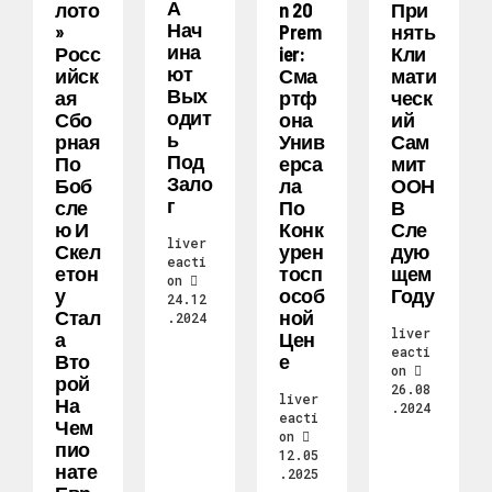
А
Лото
N 20
При
Нач
»
Prem
Нять
Ина
Росс
Ier:
Кли
Ют
Ийск
Сма
Мати
Вых
Ая
Ртф
Ческ
Одит
Сбо
Она
Ий
Ь
Рная
Унив
Сам
Под
По
Ерса
Мит
Зало
Боб
Ла
ООН
Г
Сле
По
В
Ю И
Конк
Сле
liver
Скел
Урен
Дую
eacti
Етон
Тосп
Щем
on
У
Особ
Году
24.12
Стал
Ной
.2024
liver
А
Цен
eacti
Вто
Е
on
Рой
26.08
liver
На
.2024
eacti
Чем
on
Пио
12.05
Нате
.2025