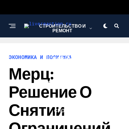
СТРОИТЕЛЬСТВО И
РЕМОНТ
АРХИТЕКТУРА И
ЭКОНОМИКА И ПОЛИТИКА
ДИЗАЙН
Мерц:
КОМПЬЮТЕРЫ И
Решение О
ГАДЖЕТЫ
Снятии
СПОРТ
Ограничений