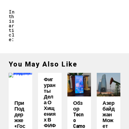
In
th
is
ar
ti
cl
e:
You May Also Like
Фиг
Уран
Ты
Дел
А О
При
Обз
Азер
Хищ
Под
Ор
Байд
Ения
Дер
Tecn
Жан
Х В
Жке
O
Мож
ФИФ
«Гос
Camo
Ет