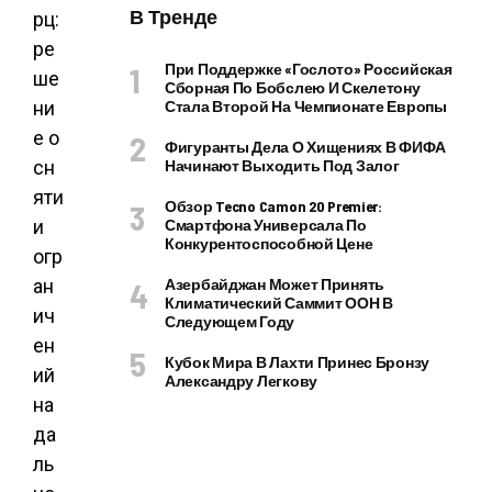
В Тренде
При Поддержке «Гослото» Российская
Сборная По Бобслею И Скелетону
Стала Второй На Чемпионате Европы
Фигуранты Дела О Хищениях В ФИФА
Начинают Выходить Под Залог
Обзор Tecno Camon 20 Premier:
Смартфона Универсала По
Конкурентоспособной Цене
Азербайджан Может Принять
Климатический Саммит ООН В
Следующем Году
Кубок Мира В Лахти Принес Бронзу
Александру Легкову