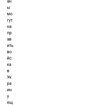
ан
ы
мо
гут
на
пр
ав
ить
во
йс
ка
в
Ук
ра
ин
у
ещ