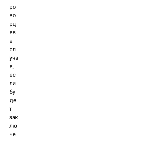
рот
во
рц
ев
в
сл
уча
е,
ес
ли
бу
де
т
зак
лю
че