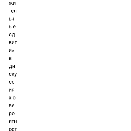
жи
тел
ьн
ые
сд
виг
и»
в
ди
ску
сс
ия
х о
ве
ро
ятн
ост