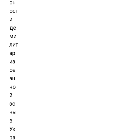
сн
ост
и
де
ми
лит
ар
из
ов
ан
но
й
зо
ны
в
Ук
ра