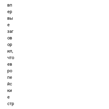
вп
ер
вы
е
заг
ов
ор
ил,
что
ев
ро
пе
йс
ки
е
стр