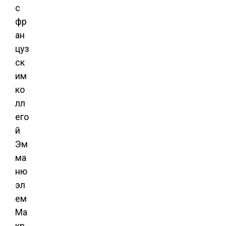
с
фр
ан
цуз
ск
им
ко
лл
его
й
Эм
ма
ню
эл
ем
Ма
кр