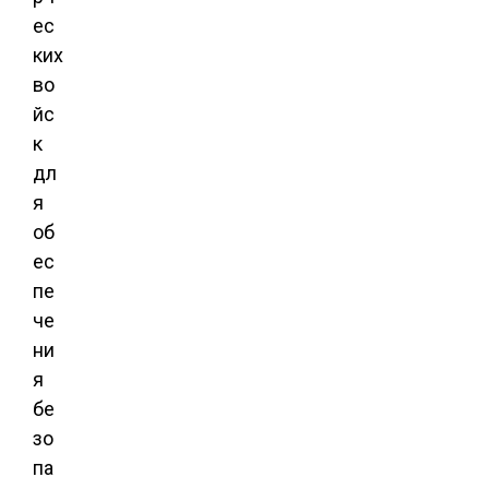
ес
ких
во
йс
к
дл
я
об
ес
пе
че
ни
я
бе
зо
па