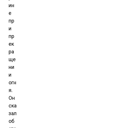
ин
е
пр
и
пр
ек
ра
ще
ни
и
огн
я.
Он
ска
зал
об