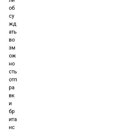
об
су
жд
ать
во
зм
ож
но
сть
отп
ра
вк
и
бр
ита
нс