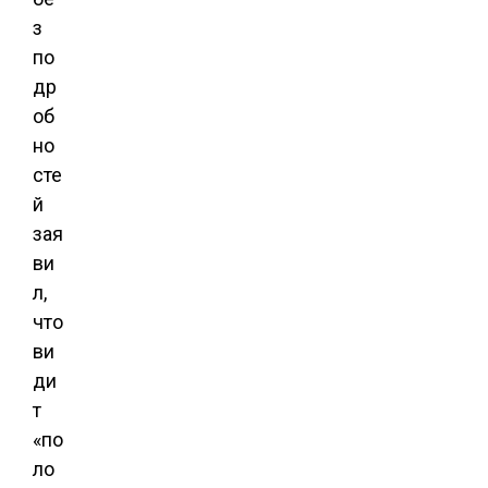
з
по
др
об
но
сте
й
зая
ви
л,
что
ви
ди
т
«по
ло