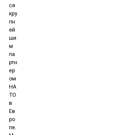
ся
кру
пн
ей
ши
м
па
ртн
ер
ом
НА
ТО
в
Ев
ро
пе.