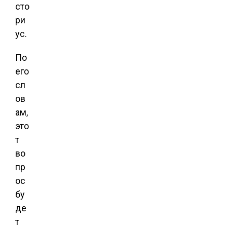
сто
ри
ус.
По
его
сл
ов
ам,
это
т
во
пр
ос
бу
де
т