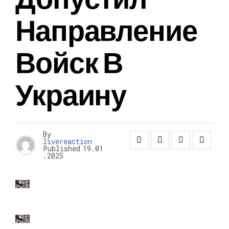
Направление
Войск В
Украину
By
livereaction
Published
19.01
.2025