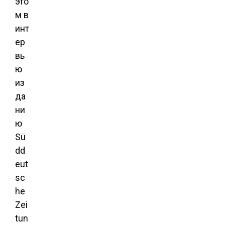
это
м в
инт
ер
вь
ю
из
да
ни
ю
Sü
dd
eut
sc
he
Zei
tun