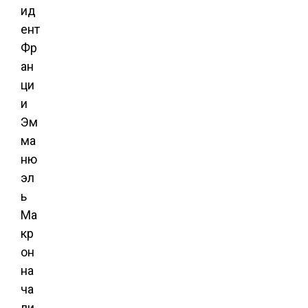
ид
ент
Фр
ан
ци
и
Эм
ма
ню
эл
ь
Ма
кр
он
на
ча
ли