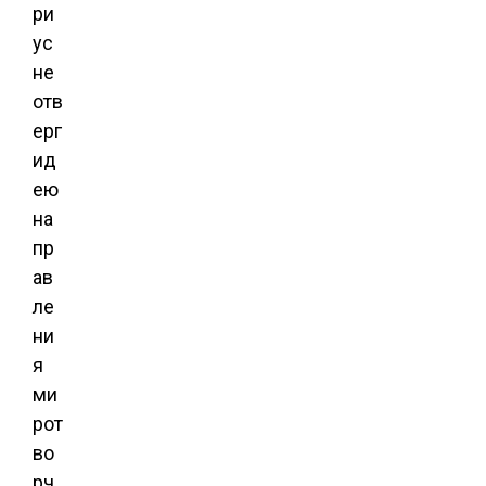
ри
ус
не
отв
ерг
ид
ею
на
пр
ав
ле
ни
я
ми
рот
во
рч