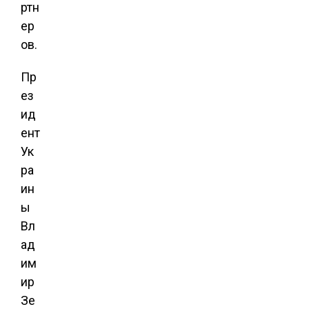
ртн
ер
ов.
Пр
ез
ид
ент
Ук
ра
ин
ы
Вл
ад
им
ир
Зе