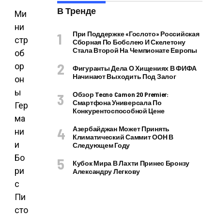
В Тренде
Ми
ни
При Поддержке «Гослото» Российская
стр
Сборная По Бобслею И Скелетону
Стала Второй На Чемпионате Европы
об
ор
Фигуранты Дела О Хищениях В ФИФА
Начинают Выходить Под Залог
он
ы
Обзор Tecno Camon 20 Premier:
Смартфона Универсала По
Гер
Конкурентоспособной Цене
ма
Азербайджан Может Принять
ни
Климатический Саммит ООН В
и
Следующем Году
Бо
Кубок Мира В Лахти Принес Бронзу
ри
Александру Легкову
с
Пи
сто