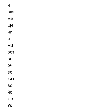
и
раз
ме
ще
ни
я
ми
рот
во
рч
ес
ких
во
йс
к в
Ук