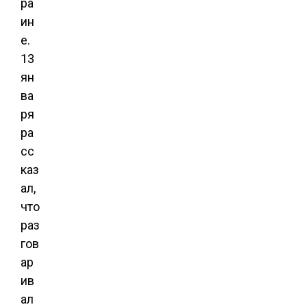
ра
ин
е.
13
ян
ва
ря
ра
сс
каз
ал,
что
раз
гов
ар
ив
ал