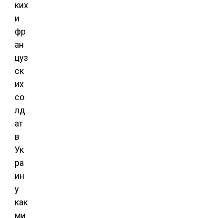
ких
и
фр
ан
цуз
ск
их
со
лд
ат
в
Ук
ра
ин
у
как
ми