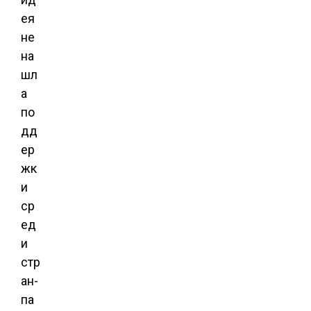
ея
не
на
шл
а
по
дд
ер
жк
и
ср
ед
и
стр
ан-
па