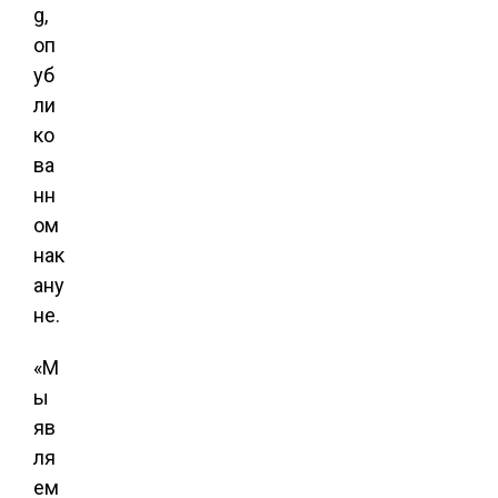
g,
оп
уб
ли
ко
ва
нн
ом
нак
ану
не.
«М
ы
яв
ля
ем