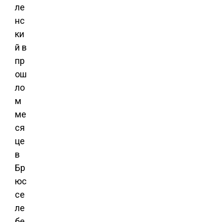
ле
нс
ки
й в
пр
ош
ло
м
ме
ся
це
в
Бр
юс
се
ле
бе