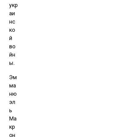
укр
аи
нс
ко
й
во
йн
ы.
Эм
ма
ню
эл
ь
Ма
кр
он