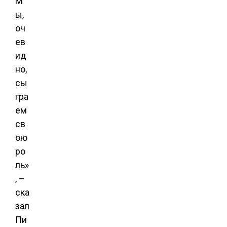
М
ы,
оч
ев
ид
но,
сы
гра
ем
св
ою
ро
ль»
, –
ска
зал
Пи