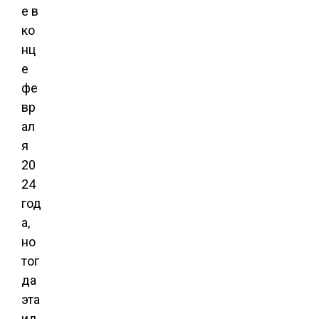
е в
ко
нц
е
фе
вр
ал
я
20
24
год
а,
но
тог
да
эта
ид