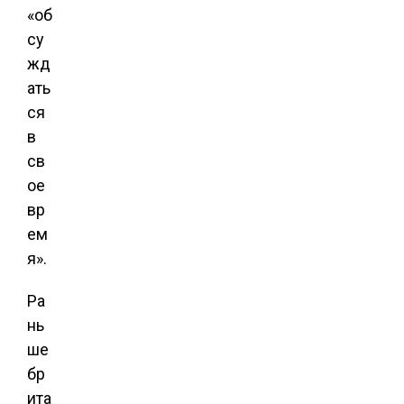
«об
су
жд
ать
ся
в
св
ое
вр
ем
я».
Ра
нь
ше
бр
ита