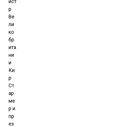
ист
р
Ве
ли
ко
бр
ита
ни
и
Ки
р
Ст
ар
ме
р и
пр
ез