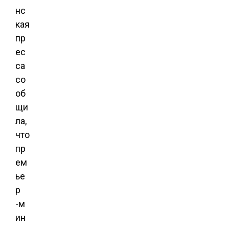
нс
кая
пр
ес
са
со
об
щи
ла,
что
пр
ем
ье
р
-м
ин