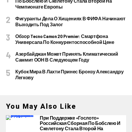
По Бобслею И Скелетону Стала Второй На
Чемпионате Европы
Фигуранты Дела О Хищениях В ФИФА Начинают
Выходить Под Залог
Обзор Tecno Camon 20 Premier: Смартфона
Универсала По Конкурентоспособной Цене
Азербайджан Может Принять Климатический
Саммит ООН В Следующем Году
Кубок Мира В Лахти Принес Бронзу Александру
Легкову
You May Also Like
При Поддержке «Гослото»
Российская Сборная По Бобслею И
Скелетону Стала Второй На