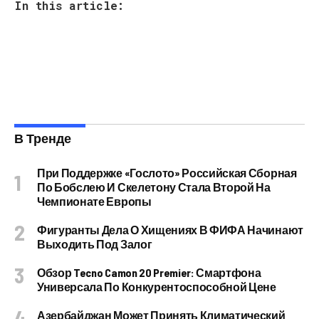
In this article:
В Тренде
При Поддержке «Гослото» Российская Сборная
По Бобслею И Скелетону Стала Второй На
Чемпионате Европы
Фигуранты Дела О Хищениях В ФИФА Начинают
Выходить Под Залог
Обзор Tecno Camon 20 Premier: Смартфона
Универсала По Конкурентоспособной Цене
Азербайджан Может Принять Климатический