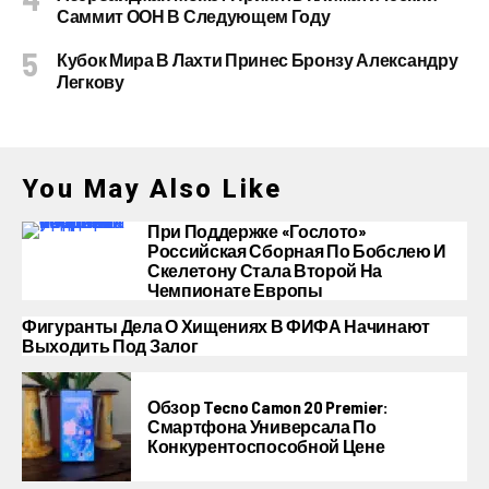
Саммит ООН В Следующем Году
Кубок Мира В Лахти Принес Бронзу Александру
Легкову
You May Also Like
При Поддержке «Гослото»
Российская Сборная По Бобслею И
Скелетону Стала Второй На
Чемпионате Европы
Фигуранты Дела О Хищениях В ФИФА Начинают
Выходить Под Залог
Обзор Tecno Camon 20 Premier:
Смартфона Универсала По
Конкурентоспособной Цене