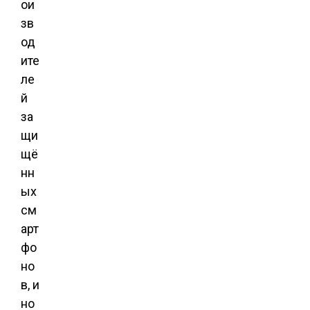
ои
зв
од
ите
ле
й
за
щи
щё
нн
ых
см
арт
фо
но
в, и
но