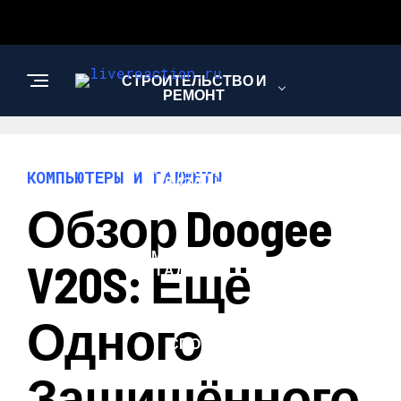
СТРОИТЕЛЬСТВО И
РЕМОНТ
АРХИТЕКТУРА И
КОМПЬЮТЕРЫ И ГАДЖЕТЫ
ДИЗАЙН
Обзор Doogee
КОМПЬЮТЕРЫ И
V20S: Ещё
ГАДЖЕТЫ
Одного
СПОРТ
Защищённого