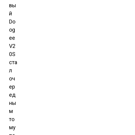
вы
й
Do
og
ee
V2
0S
ста
л
оч
ер
ед
ны
м
то
му