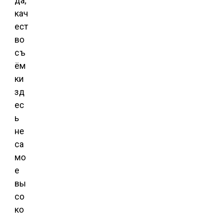
да,
кач
ест
во
съ
ём
ки
зд
ес
ь
не
са
мо
е
вы
со
ко