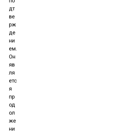
по
дт
ве
рж
де
ни
ем.
Он
яв
ля
етс
я
пр
од
ол
же
ни