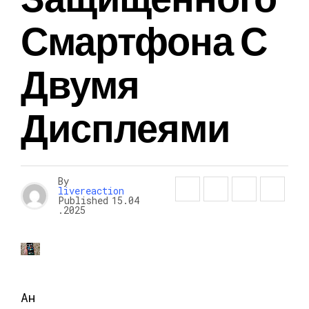
Смартфона С
Двумя
Дисплеями
By
livereaction
Published
15.04
.2025
Ан