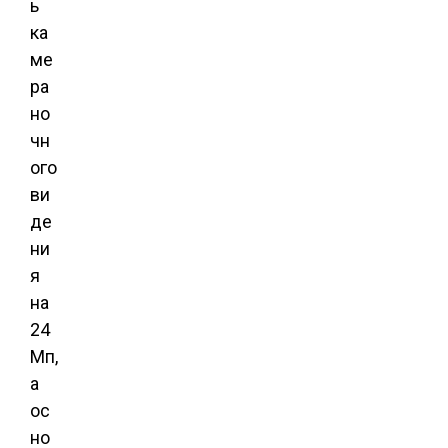
ь
ка
ме
ра
но
чн
ого
ви
де
ни
я
на
24
Мп,
а
ос
но