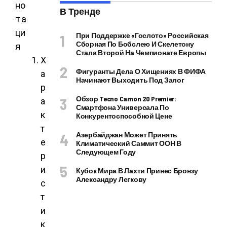
но
В Тренде
та
ци
При Поддержке «Гослото» Российская
Сборная По Бобслею И Скелетону
я
Стала Второй На Чемпионате Европы
Х
Фигуранты Дела О Хищениях В ФИФА
а
Начинают Выходить Под Залог
р
Обзор Tecno Camon 20 Premier:
а
Смартфона Универсала По
к
Конкурентоспособной Цене
т
Азербайджан Может Принять
е
Климатический Саммит ООН В
Следующем Году
р
и
Кубок Мира В Лахти Принес Бронзу
Александру Легкову
с
т
и
к