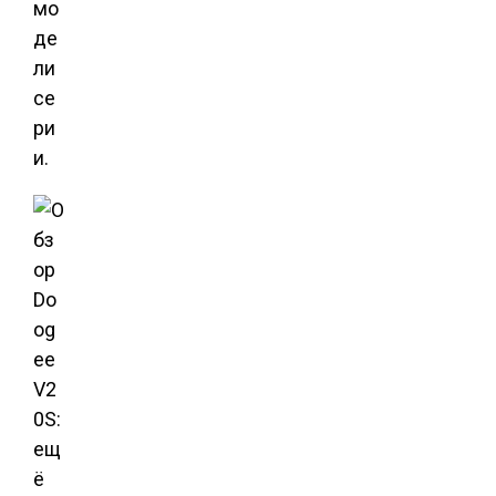
мо
де
ли
се
ри
и.