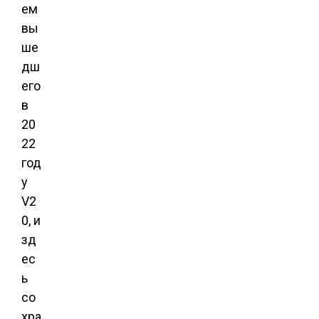
ем
вы
ше
дш
его
в
20
22
год
у
V2
0, и
зд
ес
ь
со
хра