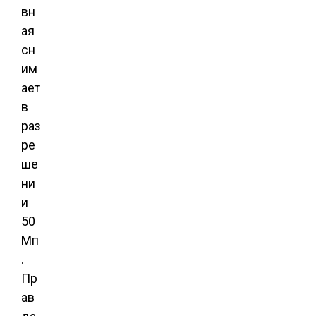
вн
ая
сн
им
ает
в
раз
ре
ше
ни
и
50
Мп
.
Пр
ав