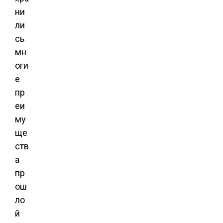
ни
ли
сь
мн
оги
е
пр
еи
му
ще
ств
а
пр
ош
ло
й