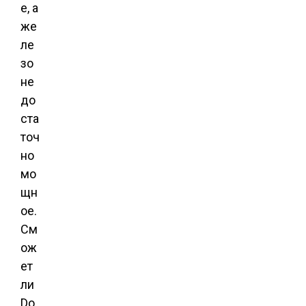
е, а
же
ле
зо
не
до
ста
точ
но
мо
щн
ое.
См
ож
ет
ли
Do