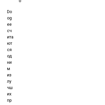
о
Do
og
ee
сч
ита
ют
ся
од
ни
м
из
лу
чш
их
пр