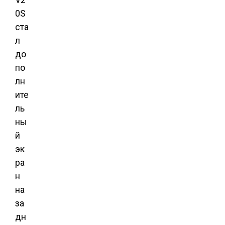
0S
ста
л
до
по
лн
ите
ль
ны
й
эк
ра
н
на
за
дн