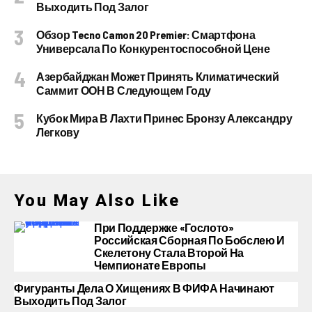
Выходить Под Залог
Обзор Tecno Camon 20 Premier: Смартфона
Универсала По Конкурентоспособной Цене
Азербайджан Может Принять Климатический
Саммит ООН В Следующем Году
Кубок Мира В Лахти Принес Бронзу Александру
Легкову
You May Also Like
При Поддержке «Гослото»
Российская Сборная По Бобслею И
Скелетону Стала Второй На
Чемпионате Европы
Фигуранты Дела О Хищениях В ФИФА Начинают
Выходить Под Залог