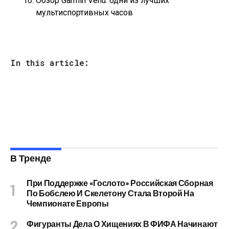
Обзор Garmin Venu: одни из лучших
мультиспортивных часов
In this article:
В Тренде
При Поддержке «Гослото» Российская Сборная
По Бобслею И Скелетону Стала Второй На
Чемпионате Европы
Фигуранты Дела О Хищениях В ФИФА Начинают