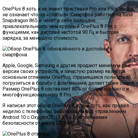
OnePlus 8 хоть и не имеет приставки Pro или Plus, но это
не означает что он «слабый». Смартфон работает на базе
Snapdragon 865 и несёт в себе большую
привлекательность чем крупный OnePlus 8 Pro, с
функциями, как дисплей частотой 90 Гц и быстрая
зарядка, за меньшую стоимость.
Apple, Google, Samsung и другие продают минимум две
версии своих устройств, и зачастую размер является
основным отличием. OnePlus, стремящаяся полностью
погрузиться в борьбу с флагманами, делает то же самое.
Размер OnePlus 8 составляет 80% от более крупного и
многофункционального 8 Pro.
Я написал этот обзор OnePlus 8 после того, как провёл
неделю с телефоном, работающим под управлением
Android 10 с OxygenOS 10.5.3 и обновлениями
безопасности от марта 2020 года.