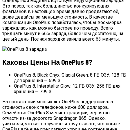
стандартной модели отсутствует индукционная зарядка.
Это позор, так как большинство конкурирующих
флагманов в настоящее время давно предлагают её,
даже девайсы за меньшую стоимость. В качестве
компенсации OnePlus позаботилась, чтобы восьмёрка
заряжалась как можно быстрее по проводу. Всего
тридцать минут и 66% заряда, более чем достаточно, на
целый день. Полная зарядка заняла всего 63 минуты.
Каковы Цены На OnePlus 8?
OnePlus 8, Black Onyx, Glacial Green: 8 ГБ ОЗУ, 128 ГБ
для хранения — 699 $.
OnePlus 8, Interstellar Glow: 12 ГБ ОЗУ, 256 ГБ для
хранения — 799 $.
На протяжении многих лет OnePlus поддерживала
стоимость своих телефонов ниже 600 долларов.
Семейство OnePlus 8 меняет традиции, вероятно,
отчасти из-за дорогого Snapdragon 865. Однако,
учитывая, что вы получаете, я хочу сказать, что новые
OnePlus всё ещё предлагают хорошее соотношение