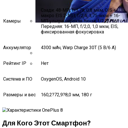
Сзади: 48-МП, f/1,78, 0,8 мкм, OIS +
макро EIS 2-МП, f/2,4, 1,75-мкм + 16-
Камеры
МП ультраширокая линза, f/2,2, 116°
Передняя: 16-МП, f/2,0, 1,0 мкм, EIS,
Ярослава Магучих Завоевала Бронзу
фиксированная фокусировка
На Чемпионате Мира По Легкой
Атлетике
Аккумулятор
4300 мАч, Warp Charge 30T (5 В/6 А)
Нолито Перейдет В Барсу
Найджел Сирс Упал В Обморок Во
Рейтинг IP
Нет
Время Матча Между Аной Иванович И
Мэдисон Кис
Система и ПО
OxygenOS, Android 10
Размеры и вес
160,2?72,9?8,0 мм, 180 г
Для Кого Этот Смартфон?