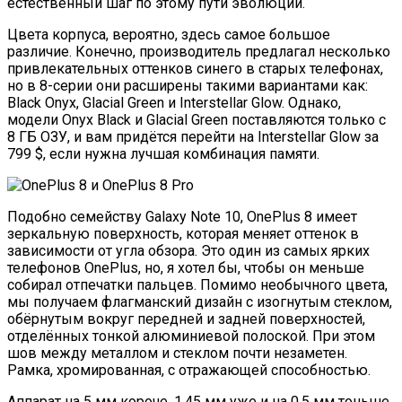
естественный шаг по этому пути эволюции.
Цвета корпуса, вероятно, здесь самое большое
различие. Конечно, производитель предлагал несколько
привлекательных оттенков синего в старых телефонах,
но в 8-серии они расширены такими вариантами как:
Black Onyx, Glacial Green и Interstellar Glow. Однако,
модели Onyx Black и Glacial Green поставляются только с
8 ГБ ОЗУ, и вам придётся перейти на Interstellar Glow за
799 $, если нужна лучшая комбинация памяти.
Подобно семейству Galaxy Note 10, OnePlus 8 имеет
зеркальную поверхность, которая меняет оттенок в
зависимости от угла обзора. Это один из самых ярких
телефонов OnePlus, но, я хотел бы, чтобы он меньше
собирал отпечатки пальцев. Помимо необычного цвета,
мы получаем флагманский дизайн с изогнутым стеклом,
обёрнутым вокруг передней и задней поверхностей,
отделённых тонкой алюминиевой полоской. При этом
шов между металлом и стеклом почти незаметен.
Рамка, хромированная, с отражающей способностью.
Аппарат на 5 мм короче, 1,45 мм уже и на 0,5 мм тоньше