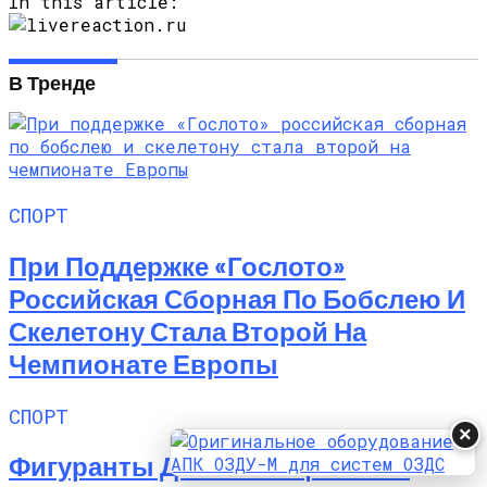
17 декабря в Инсбруке (Австрия) в рамках пятого этапа
Кубка мира завершился чемпионат Европы по бобслею
и скелетону. Российские спортсмены при поддержке
«Гослото» завоевали...
livereaction
30.06.2024
СПОРТ
Фигуранты Дела О Хищениях В
ФИФА Начинают Выходить Под
Залог
Один из первых обвиненных в коррупции и
арестованных чиновников Всемирной футбольной
ассоциации Джеффри Уэбб сегодня вышел из тюрьмы.
Залог составил десять миллионов долларов.
Футбольный...
×
livereaction
24.12.2024