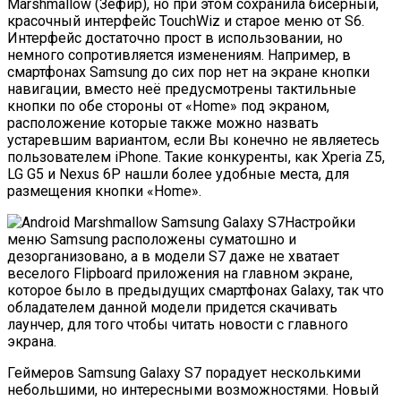
Marshmallow (Зефир), но при этом сохранила бисерный,
красочный интерфейс TouchWiz и старое меню от S6.
Интерфейс достаточно прост в использовании, но
немного сопротивляется изменениям. Например, в
смартфонах Samsung до сих пор нет на экране кнопки
навигации, вместо неё предусмотрены тактильные
кнопки по обе стороны от «Home» под экраном,
расположение которые также можно назвать
устаревшим вариантом, если Вы конечно не являетесь
пользователем iPhone. Такие конкуренты, как Xperia Z5,
LG G5 и Nexus 6P нашли более удобные места, для
размещения кнопки «Home».
Настройки
меню Samsung расположены суматошно и
дезорганизовано, а в модели S7 даже не хватает
веселого Flipboard приложения на главном экране,
которое было в предыдущих смартфонах Galaxy, так что
обладателем данной модели придется скачивать
лаунчер, для того чтобы читать новости с главного
экрана.
Геймеров Samsung Galaxy S7 порадует несколькими
небольшими, но интересными возможностями. Новый