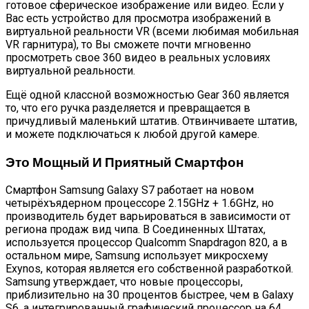
готовое сферическое изображение или видео. Если у
Вас есть устройство для просмотра изображений в
виртуальной реальности VR (всеми любимая мобильная
VR гарнитура), то Вы сможете почти мгновенно
просмотреть свое 360 видео в реальных условиях
виртуальной реальности.
Ещё одной классной возможностью Gear 360 является
то, что его ручка разделяется и превращается в
причудливый маленький штатив. Отвинчиваете штатив,
и можете подключаться к любой другой камере.
Это Мощный И Приятный Смартфон
Смартфон Samsung Galaxy S7 работает на новом
четырёхъядерном процессоре 2.15GHz + 1.6GHz, но
производитель будет варьироваться в зависимости от
региона продаж вид чипа. В Соединенных Штатах,
используется процессор Qualcomm Snapdragon 820, а в
остальном мире, Samsung использует микросхему
Exynos, которая является его собственной разработкой.
Samsung утверждает, что новые процессоры,
приблизительно на 30 процентов быстрее, чем в Galaxy
S6, а интегрированный графический процессор на 64