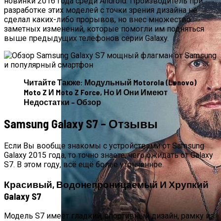
новинки 2016 года среди Android. Производитель при
разработке этих моделей с точки зрения дизайна не
сделал каких-либо прорывов, но внес множество
заметных изменений, которые помогли им подняться
выше предыдущих телефонов серии Galaxy.
Читайте Также: Модульный Motorola (Lenovo)
Moto Z И Moto Z Force, Но И Они Имеют
Недостатки – Обзор
Samsung Galaxy S7 – Отзывы
Если Вы вообще знакомы с устройствами от Samsung
Galaxy 2015 года, то точно знаете, чего ожидать от Galaxy
S7. В этом году, всё ещё более утонченное.
Красивый, Водонепроницаемый И Хрупкий
Galaxy S7
Модель S7 имеет гладкий, спортивный дизайн, рамку из