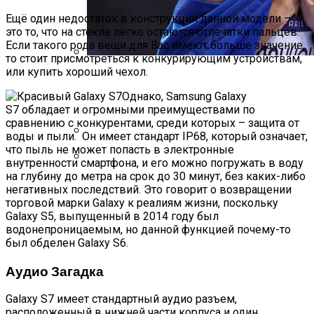
Ещё один недостаток в конструкции данной модели –
это то, что на стекле легко остаются отпечатки пальцев.
Если такого рода вещи для Вас имеют больше значение,
то стоит присмотреться к конкурирующим устройствам,
или купить хороший чехол.
Ярослава Магучих Завоевала Бронзу
На Чемпионате Мира По Легкой
Однако, Samsung Galaxy
Атлетике
S7 обладает и огромными преимуществами по
сравнению с конкурентами, среди которых – защита от
Нолито Перейдет В Барсу
воды и пыли. Он имеет стандарт IP68, который означает,
что пыль не может попасть в электронные
Найджел Сирс Упал В Обморок Во
внутренности смартфона, и его можно погружать в воду
Время Матча Между Аной Иванович И
на глубину до метра на срок до 30 минут, без каких-либо
Мэдисон Кис
негативных последствий. Это говорит о возвращении
торговой марки Galaxy к реалиям жизни, поскольку
Galaxy S5, выпущенный в 2014 году был
водонепроницаемым, но данной функцией почему-то
был обделен Galaxy S6.
Аудио Загадка
Galaxy S7 имеет стандартный аудио разъем,
расположенный в нижней части корпуса и один