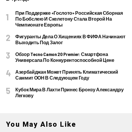
При Поддержке «Гослото» Российская Сборная
По Бобслею И Скелетону Стала Второй На
Чемпионате Европы
Фигуранты Дела О Хищениях В ФИФА Начинают
Выходить Под Залог
Обзор Tecno Camon 20 Premier: Смартфона
Универсала По Конкурентоспособной Цене
Азербайджан Может Принять Климатический
Саммит ООН В Следующем Году
Кубок Мира В Лахти Принес Бронзу Александру
Легкову
You May Also Like