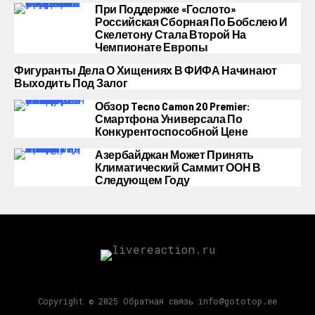
При Поддержке «Гослото»
Российская Сборная По Бобслею И
Скелетону Стала Второй На
Чемпионате Европы
Фигуранты Дела О Хищениях В ФИФА Начинают
Выходить Под Залог
Обзор Tecno Camon 20 Premier:
Смартфона Универсала По
Конкурентоспособной Цене
Азербайджан Может Принять
Климатический Саммит ООН В
Следующем Году
Copyright © 2025 Обратная связь info@gototop.ee