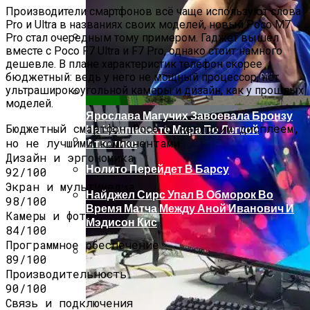
Фото
Производители смартфонов всё чаще используют слова
Pro и Ultra в названиях своих моделей, новый Poco M7
Pro стал очередным тому примером. Гаджет вышел
вместе с Poco F7 Ultra и F7 Pro, однако стоит намного
Обзор IMac Pro (2017) — Самый Мощный
дешевле. В плане характеристик телефон скорее
Моноблок, Всё-В-Одном Для
бюджетный: ведь у него не мощный процессор, нет
Профессионалов
ультраширокоугольной камеры и дизайн, как у прошлых
моделей.
Ярослава Магучих Завоевала Бронзу
Бюджетный смартфон Poco с неплохим дисплеем,
На Чемпионате Мира По Легкой
но не лучшими компонентами
Атлетике
Дизайн и эргономика
Откатные Ворота
Нолито Перейдет В Барсу
92/100
Экран и мультимедиа
Найджел Сирс Упал В Обморок Во
98/100
Время Матча Между Аной Иванович И
Камеры и фото
Мэдисон Кис
84/100
Программное обеспечение
89/100
Производительность
План Участка 15 Соток + Фото
90/100
Связь и подключения