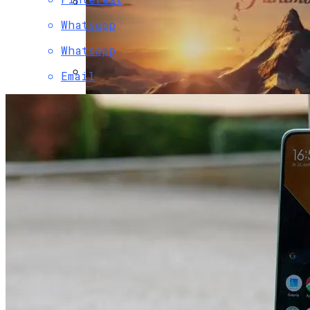
Whatsapp
Двухэтажный Дом: Подготовительный
Этап Строительства, Основные Этапы
Whatsapp
Возведения
Email
Фотопринтер HP Sprocket — Обзор
Устройства Для Мобильной Печати
Paramount Получит Права На
Трансляцию UFC В США За $7,7 Млрд
Гаражные Ворота Рольставни