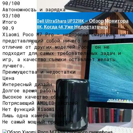
90/100
Автономность и зарядка
93/100
Dell UltraSharp UP3218K — Обзор Монитора
Итого
8K, Когда 4K Уже Недостаточно
90.9
Xiaomi Poco M7 Pro — недорогой смартфон, не
представляющий собой ничего интересного. В
отличие от других моделей Poco, он не
подходит для самых требовательных задач и
Роллетные Ворота
игр, а качество съёмки оставляет желать
лучшего.
Преимущества и недостатки
Цена
Интересный дизайн
Долгое время работы
Высокое качество сборки
Барнхаусы: Строительство Под Ключ –
Потрясающий AMOLED-дисплей
Комфорт И Экологичность
Нет функций Xiaomi AI
Лишь одна камера сзади
Не самый мощный процессор