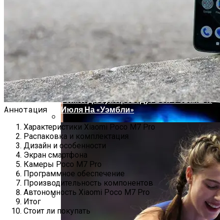
Проекты Домов Для Узких Длинных
Участков
HP Z38c — Обзор 38-Дюймового
Изогнутого И Ультраширокого
Монитора
Усик И Дюбуа Проведут Бой-Реванш 19
Аннотация
Июля На «Уэмбли»
Характеристики Xiaomi Poco M7 Pro
Два Прораба — Информационный
Распаковка и комплектация
Строительный Портал
Дизайн и особенности
Экран смартфона
Камеры Poco M7 Pro
Программное обеспечение
Производительность компонентов
Автономность Xiaomi Poco M7 Pro
Итог
Стоит ли покупать
Проект Дома С Верандой И Террасой +