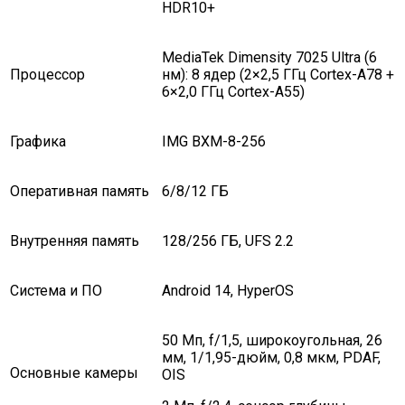
HDR10+
MediaTek Dimensity 7025 Ultra (6
Процессор
нм): 8 ядер (2×2,5 ГГц Cortex-A78 +
6×2,0 ГГц Cortex-A55)
Графика
IMG BXM-8-256
Оперативная память
6/8/12 ГБ
Внутренняя память
128/256 ГБ, UFS 2.2
Система и ПО
Android 14, HyperOS
50 Мп, f/1,5, широкоугольная, 26
мм, 1/1,95-дюйм, 0,8 мкм, PDAF,
Основные камеры
OIS