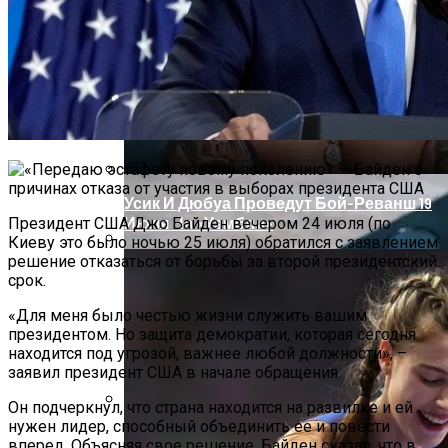
Проекты Домов Для Узких Длинных
Участков
LG 32UD99-W — Обзор Самого Эпического
Монитора С UltraHD 4K HDR
Усик И Дюбуа Проведут Бой-Реванш 19
Июля На «Уэмбли»
Президент США Джо Байден вечером 24 июля (по
Киеву это было ночью 25 июля) обратился с заявлением
решение отказаться от борьбы за второй президентский
Два Прораба — Информационный
срок.
Строительный Портал
«Для меня было честью жизни служить вашим
президентом. Но защита демократии, которая сегодня
находится под угрозой, важнее любой должности», –
заявил президент США в начале обращения.
Он подчеркнул, что страна находится на развилке и ей
нужен лидер, способный объединить ее и повести
Проект Дома С Верандой И Террасой +
вперед. Объясняя свое решение, Байден сказал, что в