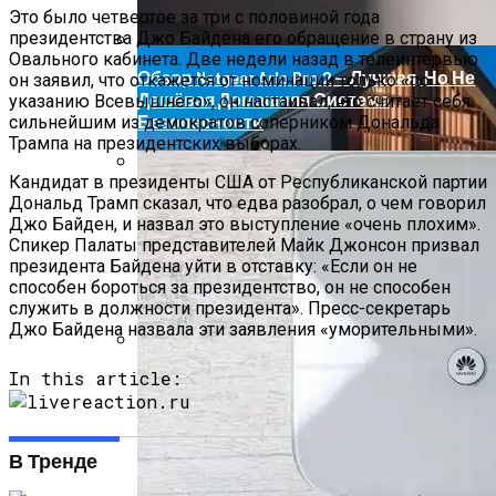
Это было четвертое за три с половиной года
президентства Джо Байдена его обращение в страну из
Овального кабинета. Две недели назад в телеинтервью
Обзор Netgear Arlo Pro 2 — Лучшая, Но Не
он заявил, что откажется от номинации только «по
Дешёвая Домашняя Система
указанию Всевышнего», он настаивал, что считает себя
Безопасности
сильнейшим из демократов соперником Дональда
Трампа на президентских выборах.
Кандидат в президенты США от Республиканской партии
Роллетные Ворота
Дональд Трамп сказал, что едва разобрал, о чем говорил
Джо Байден, и назвал это выступление «очень плохим».
Спикер Палаты представителей Майк Джонсон призвал
президента Байдена уйти в отставку: «Если он не
способен бороться за президентство, он не способен
служить в должности президента». Пресс-секретарь
Джо Байдена назвала эти заявления «уморительными».
In this article:
Барнхаусы: Строительство Под Ключ –
Комфорт И Экологичность
В Тренде