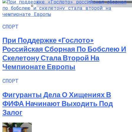
Худейте С Huawei Smart Scale — Обзор
Умных И Доступных Смарт-Весов
СПОРТ
При Поддержке «Гослото»
Российская Сборная По Бобслею И
Скелетону Стала Второй На
Чемпионате Европы
СПОРТ
Фигуранты Дела О Хищениях В
ФИФА Начинают Выходить Под
Залог