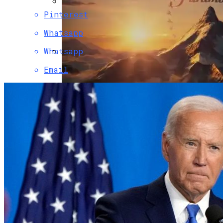
Pinterest
Двухэтажный Дом: Подготовительный
Этап Строительства, Основные Этапы
Whatsapp
Возведения
Whatsapp
Телевизор Картина Samsung The Frame —
Email
Обзор Необычного Телевизора Для
Дома И Студии
Paramount Получит Права На
Трансляцию UFC В США За $7,7 Млрд
Гаражные Ворота Рольставни