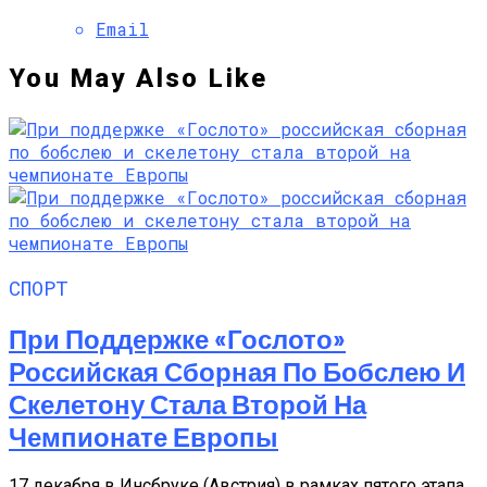
Email
You May Also Like
СПОРТ
При Поддержке «Гослото»
Российская Сборная По Бобслею И
Скелетону Стала Второй На
Чемпионате Европы
17 декабря в Инсбруке (Австрия) в рамках пятого этапа