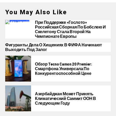
You May Also Like
При Поддержке «Гослото»
Российская Сборная По Бобслею И
Скелетону Стала Второй На
Чемпионате Европы
Фигуранты Дела О Хищениях В ФИФА Начинают
Выходить Под Залог
Обзор Tecno Camon 20 Premier:
Смартфона Универсала По
Конкурентоспособной Цене
Азербайджан Может Принять
Климатический Саммит ООН В
Следующем Году