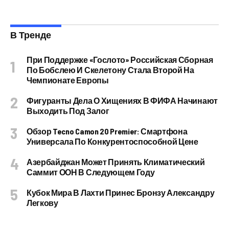
В Тренде
При Поддержке «Гослото» Российская Сборная
По Бобслею И Скелетону Стала Второй На
Чемпионате Европы
Фигуранты Дела О Хищениях В ФИФА Начинают
Выходить Под Залог
Обзор Tecno Camon 20 Premier: Смартфона
Универсала По Конкурентоспособной Цене
Азербайджан Может Принять Климатический
Саммит ООН В Следующем Году
Кубок Мира В Лахти Принес Бронзу Александру
Легкову