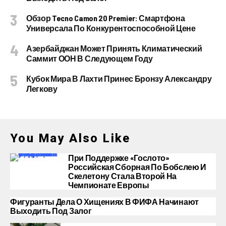
Обзор Tecno Camon 20 Premier: Смартфона
Универсала По Конкурентоспособной Цене
Азербайджан Может Принять Климатический
Саммит ООН В Следующем Году
Кубок Мира В Лахти Принес Бронзу Александру
Легкову
You May Also Like
При Поддержке «Гослото»
Российская Сборная По Бобслею И
Скелетону Стала Второй На
Чемпионате Европы
Фигуранты Дела О Хищениях В ФИФА Начинают
Выходить Под Залог