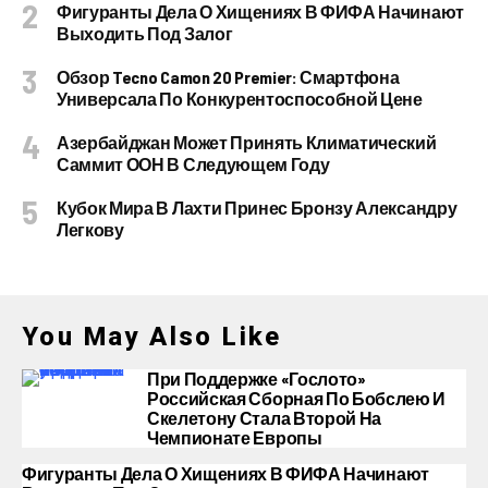
Фигуранты Дела О Хищениях В ФИФА Начинают
Выходить Под Залог
Обзор Tecno Camon 20 Premier: Смартфона
Универсала По Конкурентоспособной Цене
Азербайджан Может Принять Климатический
Саммит ООН В Следующем Году
Кубок Мира В Лахти Принес Бронзу Александру
Легкову
You May Also Like
При Поддержке «Гослото»
Российская Сборная По Бобслею И
Скелетону Стала Второй На
Чемпионате Европы
Фигуранты Дела О Хищениях В ФИФА Начинают