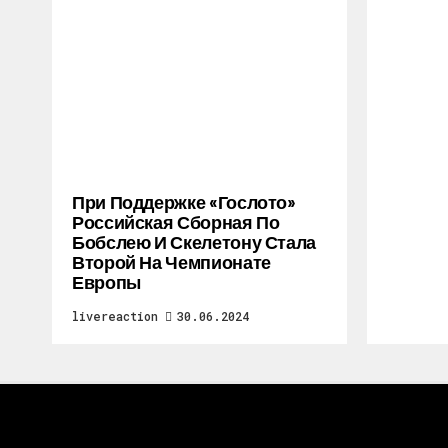
При Поддержке «Гослото»
Российская Сборная По
Бобслею И Скелетону Стала
Второй На Чемпионате
Европы
livereaction
30.06.2024