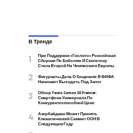
В Тренде
При Поддержке «Гослото» Российская
Сборная По Бобслею И Скелетону
Стала Второй На Чемпионате Европы
Фигуранты Дела О Хищениях В ФИФА
Начинают Выходить Под Залог
Обзор Tecno Camon 20 Premier:
Смартфона Универсала По
Конкурентоспособной Цене
Азербайджан Может Принять
Климатический Саммит ООН В
Следующем Году