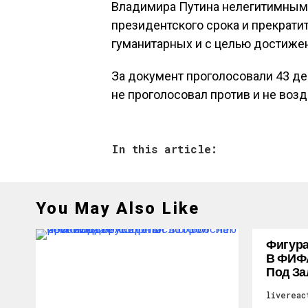
Владимира Путина нелегитимным 
президентского срока и прекрати
гуманитарных и с целью достижен
За документ проголосовали 43 де
не проголосовал против и не воз
In this article:
You May Also Like
Фигура
В ФИФ
Под За
livereac