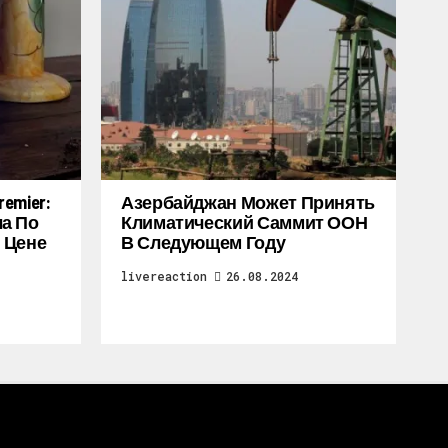
emier:
Азербайджан Может Принять
а По
Климатический Саммит ООН
 Цене
В Следующем Году
livereaction
26.08.2024