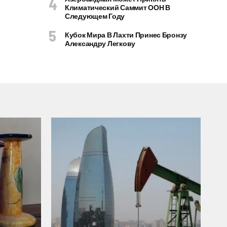
Климатический Саммит ООН В
Следующем Году
Кубок Мира В Лахти Принес Бронзу
Александру Легкову