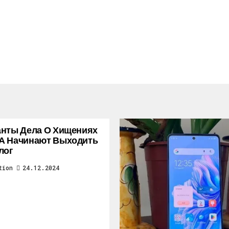
нты Дела О Хищениях
А Начинают Выходить
лог
tion
24.12.2024