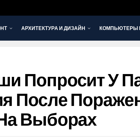
ОНТ
АРХИТЕКТУРА И ДИЗАЙН
КОМПЬЮТЕРЫ 
ши Попросит У П
ия После Пораже
 На Выборах