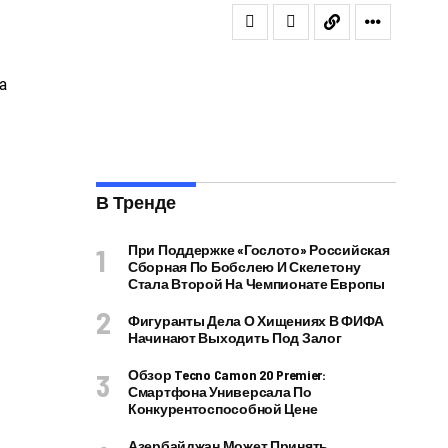
В Тренде
При Поддержке «Гослото» Российская
Сборная По Бобслею И Скелетону
Стала Второй На Чемпионате Европы
Фигуранты Дела О Хищениях В ФИФА
Начинают Выходить Под Залог
Обзор Tecno Camon 20 Premier:
Смартфона Универсала По
Конкурентоспособной Цене
Азербайджан Может Принять