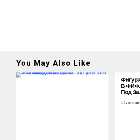
You May Also Like
Фигура
В ФИФ
Под За
livereac