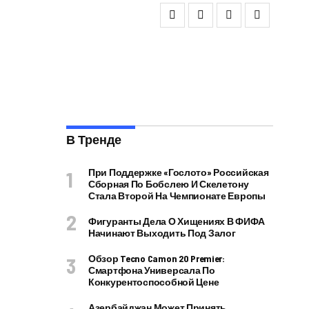
В Тренде
При Поддержке «Гослото» Российская
Сборная По Бобслею И Скелетону
Стала Второй На Чемпионате Европы
Фигуранты Дела О Хищениях В ФИФА
Начинают Выходить Под Залог
Обзор Tecno Camon 20 Premier:
Смартфона Универсала По
Конкурентоспособной Цене
Азербайджан Может Принять