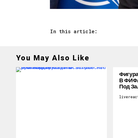
In this article:
You May Also Like
Фигура
В ФИФ
Под За
livereac