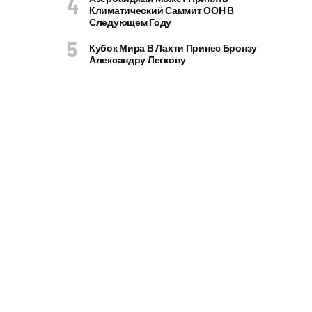
Климатический Саммит ООН В
Следующем Году
Кубок Мира В Лахти Принес Бронзу
Александру Легкову