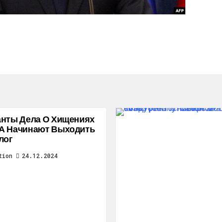
нты Дела О Хищениях
А Начинают Выходить
лог
tion
24.12.2024