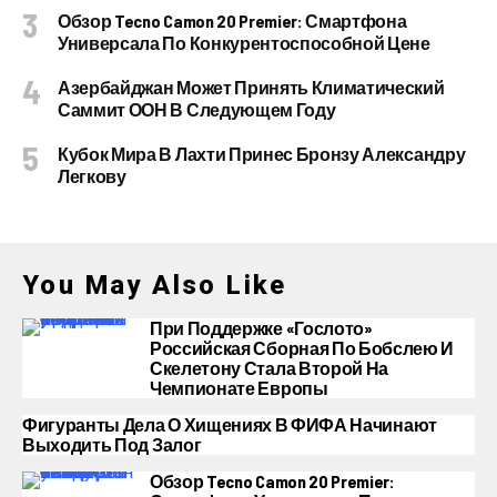
Обзор Tecno Camon 20 Premier: Смартфона
Универсала По Конкурентоспособной Цене
Азербайджан Может Принять Климатический
Саммит ООН В Следующем Году
Кубок Мира В Лахти Принес Бронзу Александру
Легкову
You May Also Like
При Поддержке «Гослото»
Российская Сборная По Бобслею И
Скелетону Стала Второй На
Чемпионате Европы
Фигуранты Дела О Хищениях В ФИФА Начинают
Выходить Под Залог
Обзор Tecno Camon 20 Premier: