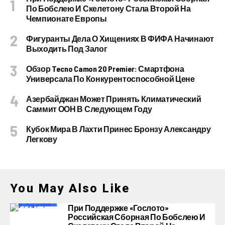
По Бобслею И Скелетону Стала Второй На
Чемпионате Европы
Фигуранты Дела О Хищениях В ФИФА Начинают
Выходить Под Залог
Обзор Tecno Camon 20 Premier: Смартфона
Универсала По Конкурентоспособной Цене
Азербайджан Может Принять Климатический
Саммит ООН В Следующем Году
Кубок Мира В Лахти Принес Бронзу Александру
Легкову
You May Also Like
При Поддержке «Гослото»
Российская Сборная По Бобслею И