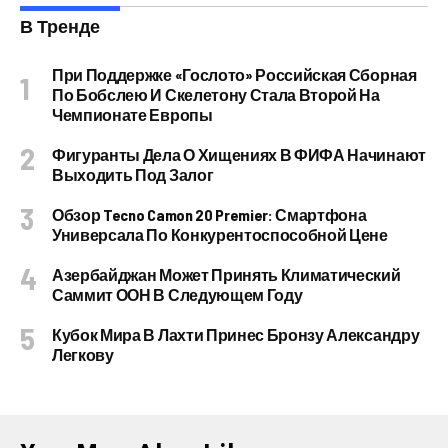
В Тренде
При Поддержке «Гослото» Российская Сборная
По Бобслею И Скелетону Стала Второй На
Чемпионате Европы
Фигуранты Дела О Хищениях В ФИФА Начинают
Выходить Под Залог
Обзор Tecno Camon 20 Premier: Смартфона
Универсала По Конкурентоспособной Цене
Азербайджан Может Принять Климатический
Саммит ООН В Следующем Году
Кубок Мира В Лахти Принес Бронзу Александру
Легкову