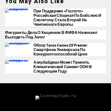
You May Also Like
При Поддержке «Гослото»
Российская Сборная По Бобслею И
Скелетону Стала Второй На
Чемпионате Европы
Фигуранты Дела О Хищениях В ФИФА Начинают
Выходить Под Залог
Обзор Tecno Camon 20 Premier:
Смартфона Универсала По
Конкурентоспособной Цене
Азербайджан Может Принять
Климатический Саммит ООН В
Следующем Году