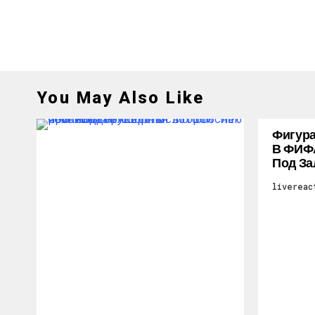
You May Also Like
Фигура
В ФИФ
Под За
livereac