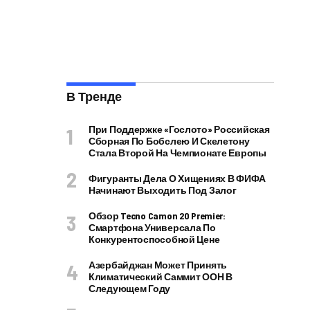
В Тренде
При Поддержке «Гослото» Российская
Сборная По Бобслею И Скелетону
Стала Второй На Чемпионате Европы
Фигуранты Дела О Хищениях В ФИФА
Начинают Выходить Под Залог
Обзор Tecno Camon 20 Premier:
Смартфона Универсала По
Конкурентоспособной Цене
Азербайджан Может Принять
Климатический Саммит ООН В
Следующем Году