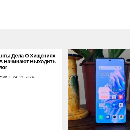
нты Дела О Хищениях
А Начинают Выходить
лог
tion
24.12.2024