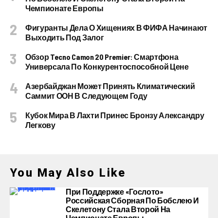
Чемпионате Европы
Фигуранты Дела О Хищениях В ФИФА Начинают
Выходить Под Залог
Обзор Tecno Camon 20 Premier: Смартфона
Универсала По Конкурентоспособной Цене
Азербайджан Может Принять Климатический
Саммит ООН В Следующем Году
Кубок Мира В Лахти Принес Бронзу Александру
Легкову
You May Also Like
При Поддержке «Гослото»
Российская Сборная По Бобслею И
Скелетону Стала Второй На
Чемпионате Европы