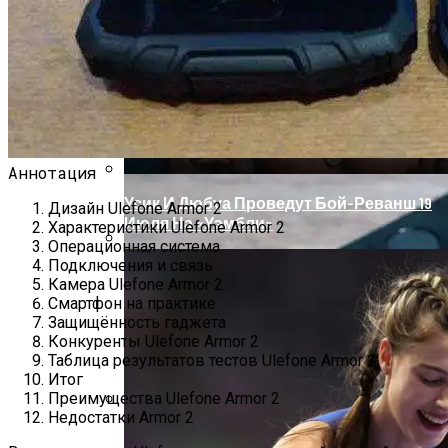
Проекты Домов Для Узких Длинных
Участков
LG 32UD99-W — Обзор Самого Эпического
Монитора С UltraHD 4K HDR
Аннотация
Усик И Дюбуа Проведут Бой-Реванш 19
Дизайн Ulefone Armor 2
Июля На «Уэмбли»
Характеристики Ulefone Armor 2
Операционная система
Подключения и связь
Два Прораба — Информационный
Камера Ulefone Armor 2
Строительный Портал
Смартфон на практике
Защищённость гаджета
Конкуренты Ulefone Armor 2
Таблица результатов тестов Ulefone Armor 2
Итог
Преимущества Ulefone Armor 2
Недостатки Armor 2
Проект Дома С Верандой И Террасой +