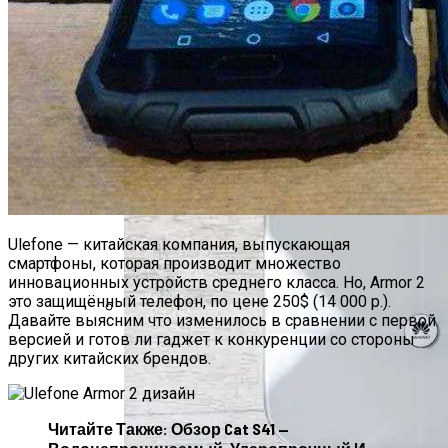
Обзор Netgear Arlo Pro 2 — Лучшая, Но Не
Дешёвая Домашняя Система
Безопасности
Роллетные Ворота
Ulefone — китайская компания, выпускающая
смартфоны, которая производит множество
инновационных устройств среднего класса. Но, Armor 2
это защищённый телефон, по цене 250$ (14 000 р.).
Давайте выясним что изменилось в сравнении с первой
версией и готов ли гаджет к конкуренции со стороны
Барнхаусы: Строительство Под Ключ –
других китайских брендов.
Комфорт И Экологичность
Читайте Также: Обзор Cat S41 —