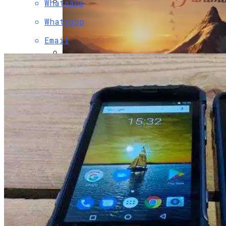
Whatsapp
Двухэтажный Дом: Подготовительный
Whatsapp
Этап Строительства, Основные Этапы
Возведения
Email
Телевизор Картина Samsung The Frame —
Обзор Необычного Телевизора Для
Дома И Студии
Paramount Получит Права На
Трансляцию UFC В США За $7,7 Млрд
Гаражные Ворота Рольставни