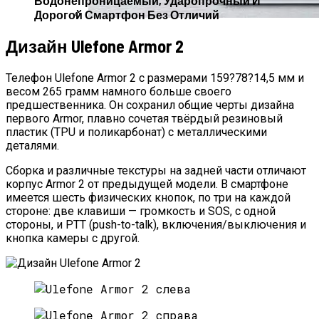
Водонепроницаемый, Ударопрочный И
Дорогой Смартфон Без Отличий
Худейте С Huawei Smart Scale — Обзор
Дизайн Ulefone Armor 2
Умных И Доступных Смарт-Весов
Телефон Ulefone Armor 2 с размерами 159?78?14,5 мм и
весом 265 грамм намного больше своего
предшественника. Он сохранил общие черты дизайна
первого Armor, плавно сочетая твёрдый резиновый
пластик (TPU и поликарбонат) с металлическими
деталями.
Сборка и различные текстуры на задней части отличают
корпус Armor 2 от предыдущей модели. В смартфоне
имеется шесть физических кнопок, по три на каждой
стороне: две клавиши — громкость и SOS, с одной
стороны, и PTT (push-to-talk), включения/выключения и
кнопка камеры с другой.