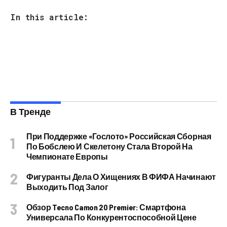
In this article:
В Тренде
При Поддержке «Гослото» Российская Сборная
По Бобслею И Скелетону Стала Второй На
Чемпионате Европы
Фигуранты Дела О Хищениях В ФИФА Начинают
Выходить Под Залог
Обзор Tecno Camon 20 Premier: Смартфона
Универсала По Конкурентоспособной Цене