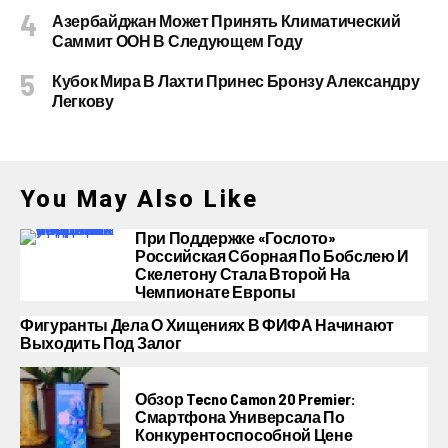
Азербайджан Может Принять Климатический
Саммит ООН В Следующем Году
Кубок Мира В Лахти Принес Бронзу Александру
Легкову
You May Also Like
При Поддержке «Гослото»
Российская Сборная По Бобслею И
Скелетону Стала Второй На
Чемпионате Европы
Фигуранты Дела О Хищениях В ФИФА Начинают
Выходить Под Залог
Обзор Tecno Camon 20 Premier:
Смартфона Универсала По
Конкурентоспособной Цене