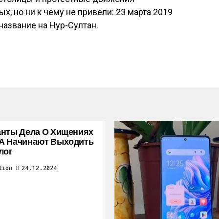
, но ни к чему не привели: 23 марта 2019
название на Нур-Султан.
нты Дела О Хищениях
А Начинают Выходить
лог
tion
24.12.2024