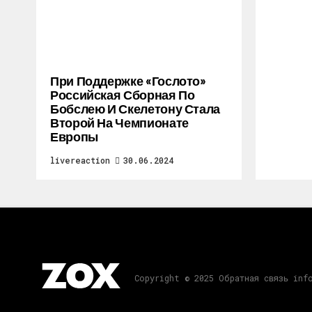
При Поддержке «Гослото»
Российская Сборная По
Бобслею И Скелетону Стала
Второй На Чемпионате
Европы
livereaction
30.06.2024
Copyright © 2025 Обратная связь inf