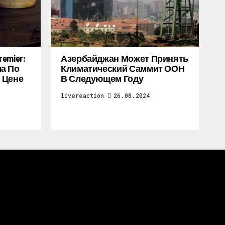
emier:
Азербайджан Может Принять
а По
Климатический Саммит ООН
 Цене
В Следующем Году
livereaction
26.08.2024