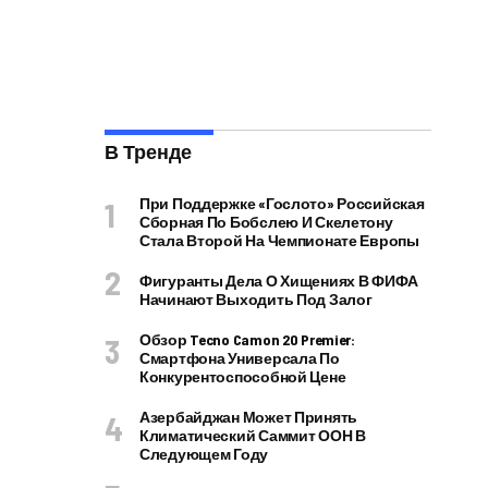
В Тренде
При Поддержке «Гослото» Российская
Сборная По Бобслею И Скелетону
Стала Второй На Чемпионате Европы
Фигуранты Дела О Хищениях В ФИФА
Начинают Выходить Под Залог
Обзор Tecno Camon 20 Premier:
Смартфона Универсала По
Конкурентоспособной Цене
Азербайджан Может Принять
Климатический Саммит ООН В
Следующем Году