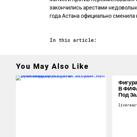
закончились арестами недовольных
года Астана официально сменила 
In this article:
You May Also Like
Фигура
В ФИФ
Под За
livereac