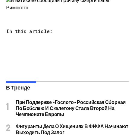
In this article:
В Тренде
При Поддержке «Гослото» Российская Сборная
По Бобслею И Скелетону Стала Второй На
Чемпионате Европы
Фигуранты Дела О Хищениях В ФИФА Начинают
Выходить Под Залог