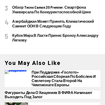
Обзор Tecno Camon 20 Premier: Смартфона
Универсала По Конкурентоспособной Цене
Азербайджан Может Принять Климатический
Саммит ООН В Следующем Году
Кубок Мира В Лахти Принес Бронзу Александру
Легкову
You May Also Like
При Поддержке «Гослото»
Российская Сборная По Бобслею И
Скелетону Стала Второй На
Чемпионате Европы
Фигуранты Дела О Хищениях В ФИФА Начинают
Выходить Под Залог