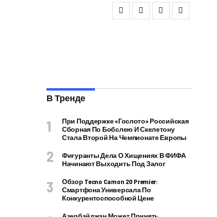
В Тренде
При Поддержке «Гослото» Российская
Сборная По Бобслею И Скелетону
Стала Второй На Чемпионате Европы
Фигуранты Дела О Хищениях В ФИФА
Начинают Выходить Под Залог
Обзор Tecno Camon 20 Premier:
Смартфона Универсала По
Конкурентоспособной Цене
Азербайджан Может Принять