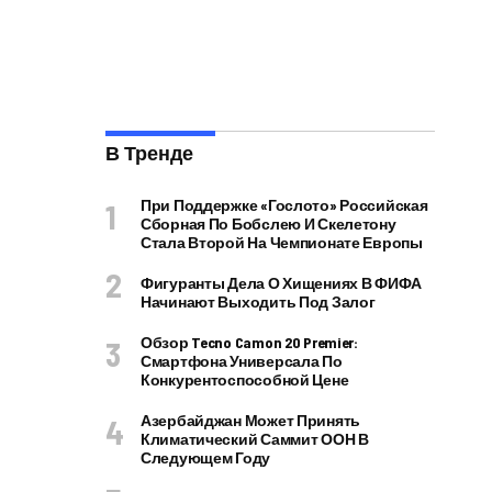
В Тренде
При Поддержке «Гослото» Российская
Сборная По Бобслею И Скелетону
Стала Второй На Чемпионате Европы
Фигуранты Дела О Хищениях В ФИФА
Начинают Выходить Под Залог
Обзор Tecno Camon 20 Premier:
Смартфона Универсала По
Конкурентоспособной Цене
Азербайджан Может Принять
Климатический Саммит ООН В
Следующем Году