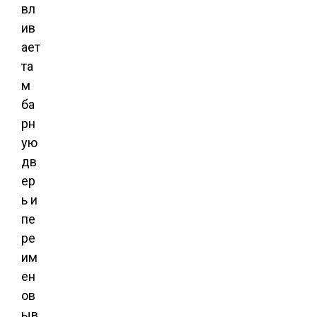
вл
ив
ает
та
м
ба
рн
ую
дв
ер
ь и
пе
ре
им
ен
ов
ыв