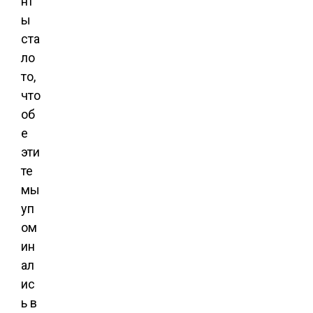
нт
ы
ста
ло
то,
что
об
е
эти
те
мы
уп
ом
ин
ал
ис
ь в