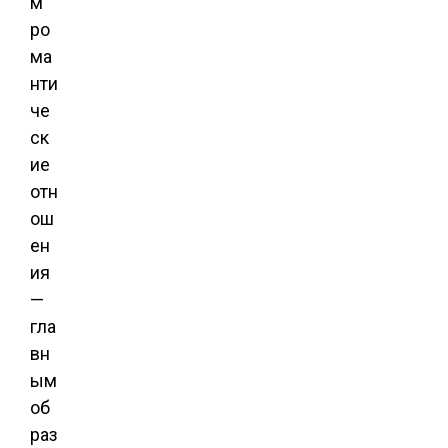
м
ро
ма
нти
че
ск
ие
отн
ош
ен
ия
—
гла
вн
ым
об
раз