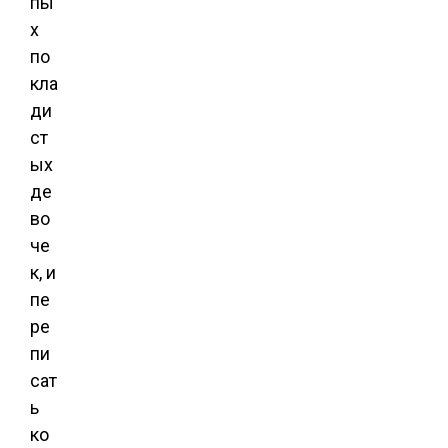
пы
х
по
кла
ди
ст
ых
де
во
че
к, и
пе
ре
пи
сат
ь
ко