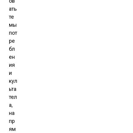
ов
ать
те
мы
пот
ре
бл
ен
ия
и
кул
ьта
тел
а,
на
пр
ям