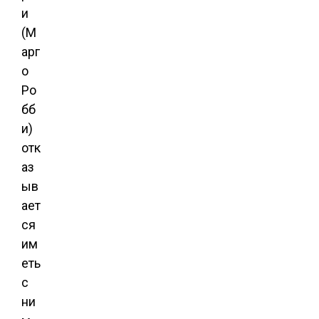
и
(М
арг
о
Ро
бб
и)
отк
аз
ыв
ает
ся
им
еть
с
ни