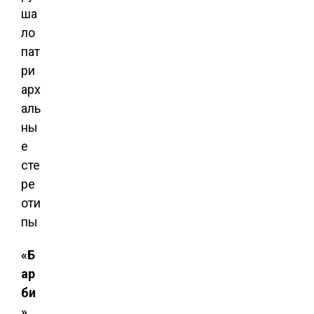
«Б
ар
би
»,