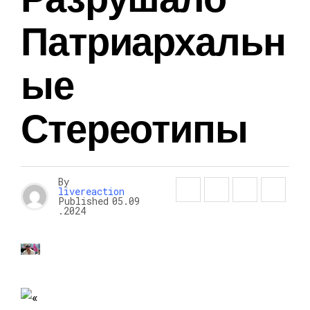
Патриархальн
Ые
Стереотипы
By
livereaction
Published
05.09
.2024