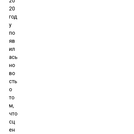
20
20
год
у
по
яв
ил
ась
но
во
сть
о
то
м,
что
сц
ен