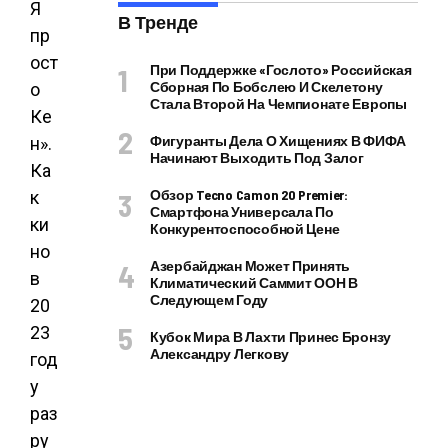
В Тренде
При Поддержке «Гослото» Российская
Сборная По Бобслею И Скелетону
Стала Второй На Чемпионате Европы
Фигуранты Дела О Хищениях В ФИФА
Начинают Выходить Под Залог
Обзор Tecno Camon 20 Premier:
Смартфона Универсала По
Конкурентоспособной Цене
Азербайджан Может Принять
Климатический Саммит ООН В
Следующем Году
Кубок Мира В Лахти Принес Бронзу
Александру Легкову