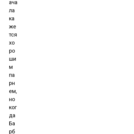
ача
ла
ка
же
тся
хо
ро
ши
м
па
рн
ем,
но
ког
да
Ба
рб