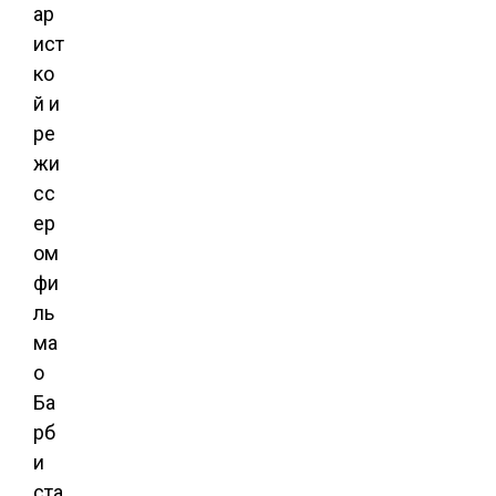
ар
ист
ко
й и
ре
жи
сс
ер
ом
фи
ль
ма
о
Ба
рб
и
ста