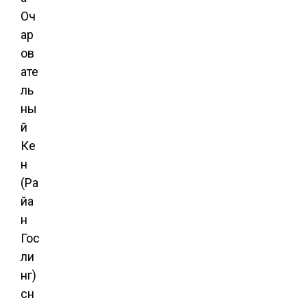
Оч
ар
ов
ате
ль
ны
й
Ке
н
(Ра
йа
н
Гос
ли
нг)
сн