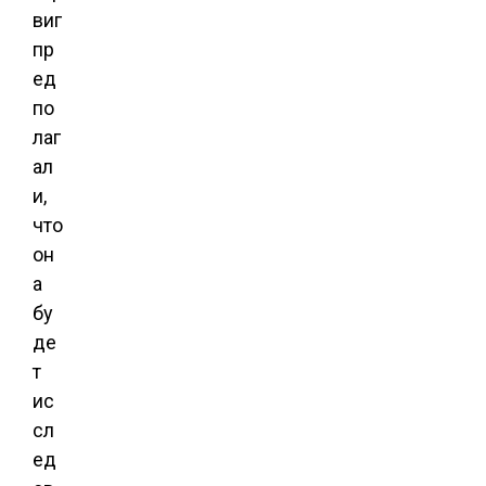
виг
пр
ед
по
лаг
ал
и,
что
он
а
бу
де
т
ис
сл
ед