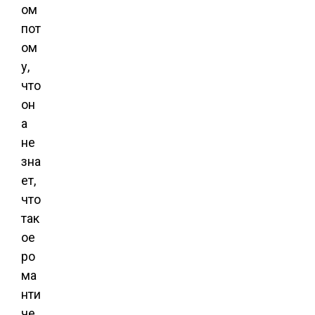
ом
пот
ом
у,
что
он
а
не
зна
ет,
что
так
ое
ро
ма
нти
че