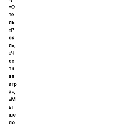
«О
те
ль
«Р
оя
л»,
«Ч
ес
тн
ая
игр
а»,
«М
ы
ше
ло