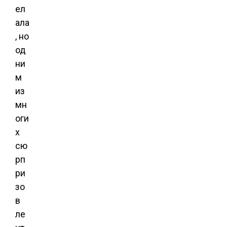
ел
ала
, но
од
ни
м
из
мн
оги
х
сю
рп
ри
зо
в
ле