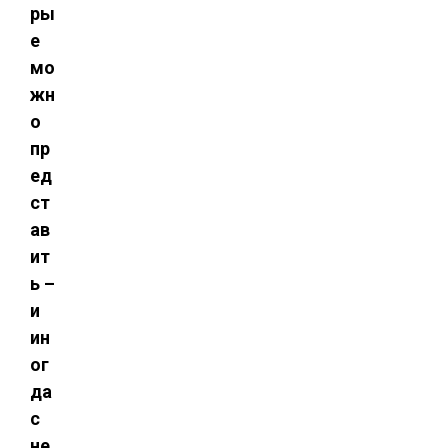
ры
е
мо
жн
о
пр
ед
ст
ав
ит
ь –
и
ин
ог
да
с
не