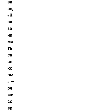
вк
а»,
«К
ак
за
ни
ма
ть
ся
се
кс
ом
» —
ре
жи
сс
ер