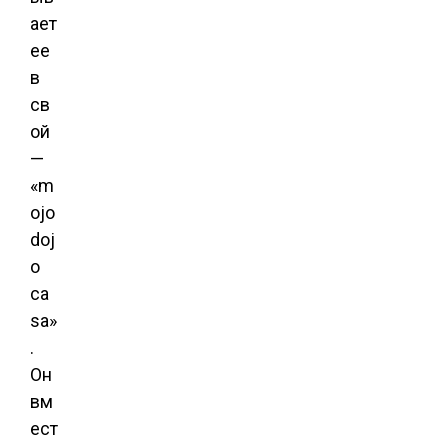
ает
ее
в
св
ой
—
«m
ojo
doj
o
ca
sa»
.
Он
вм
ест