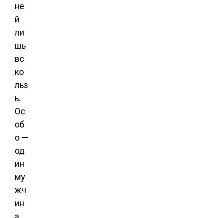
не
й
ли
шь
вс
ко
льз
ь.
Ос
об
о —
од
ин
му
жч
ин
а