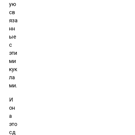
ую
св
яза
нн
ые
с
эти
ми
кук
ла
ми.
И
он
а
это
сд