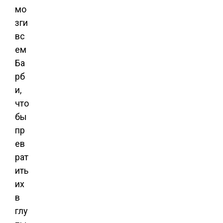
мо
зги
вс
ем
Ба
рб
и,
что
бы
пр
ев
рат
ить
их
в
глу