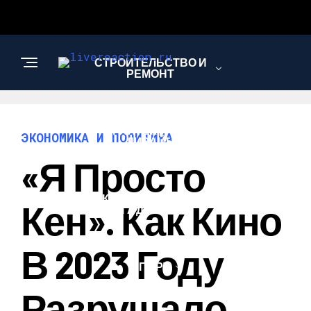
СТРОИТЕЛЬСТВО И
РЕМОНТ
АРХИТЕКТУРА И
ЭКОНОМИКА И ПОЛИТИКА
ДИЗАЙН
«Я Просто
КОМПЬЮТЕРЫ И
Кен». Как Кино
ГАДЖЕТЫ
В 2023 Году
СПОРТ
Разрушало