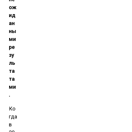
ож
ид
ан
ны
ми
ре
зу
ль
та
та
ми
.
Ко
гда
в