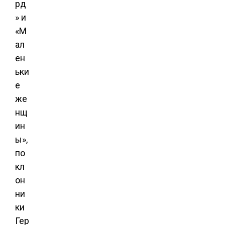
рд
» и
«М
ал
ен
ьки
е
же
нщ
ин
ы»,
по
кл
он
ни
ки
Гер