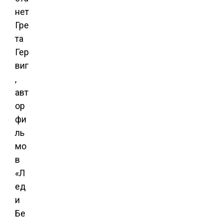
нет
Гре
та
Гер
виг
,
авт
ор
фи
ль
мо
в
«Л
ед
и
Бе