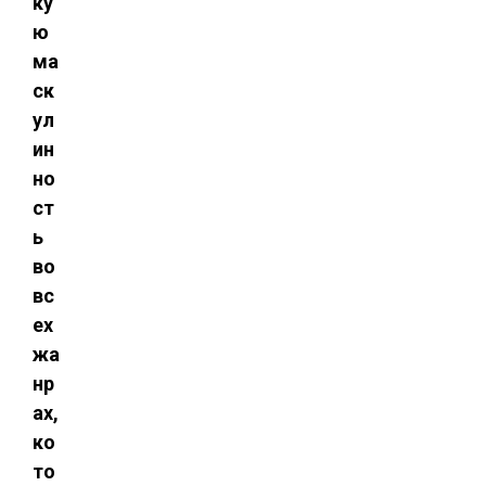
ку
ю
ма
ск
ул
ин
но
ст
ь
во
вс
ех
жа
нр
ах,
ко
то