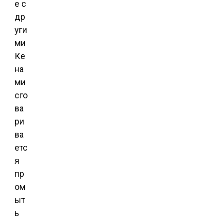
е с
др
уги
ми
Ке
на
ми
сго
ва
ри
ва
етс
я
пр
ом
ыт
ь