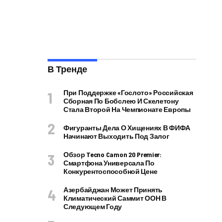
В Тренде
При Поддержке «Гослото» Российская
Сборная По Бобслею И Скелетону
Стала Второй На Чемпионате Европы
Фигуранты Дела О Хищениях В ФИФА
Начинают Выходить Под Залог
Обзор Tecno Camon 20 Premier:
Смартфона Универсала По
Конкурентоспособной Цене
Азербайджан Может Принять
Климатический Саммит ООН В
Следующем Году