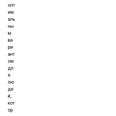
опт
им
аль
ны
м
ва
ри
ант
ом
дл
я
лю
де
й,
кот
ор