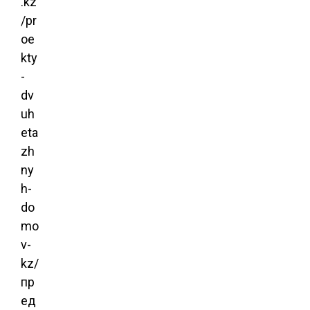
.kz
/pr
oe
kty
-
dv
uh
eta
zh
ny
h-
do
mo
v-
kz/
пр
ед