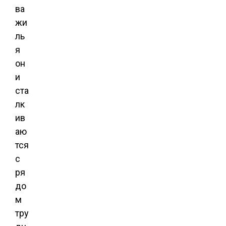
ва
жи
ль
я
он
и
ста
лк
ив
аю
тся
с
ря
до
м
тру