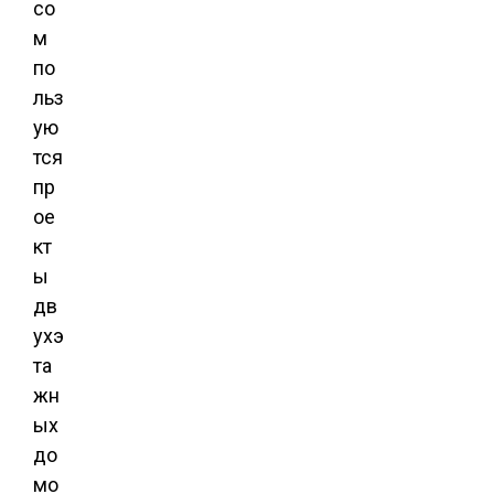
со
м
по
льз
ую
тся
пр
ое
кт
ы
дв
ухэ
та
жн
ых
до
мо