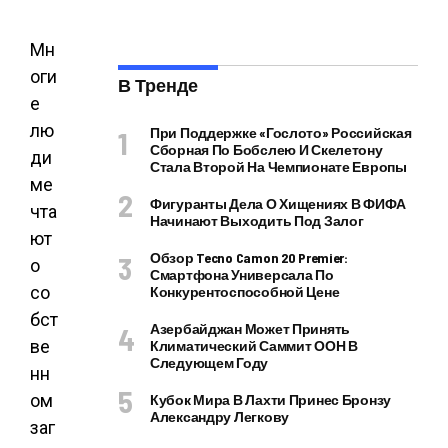
Мн
оги
В Тренде
е
лю
При Поддержке «Гослото» Российская
Сборная По Бобслею И Скелетону
ди
Стала Второй На Чемпионате Европы
ме
Фигуранты Дела О Хищениях В ФИФА
чта
Начинают Выходить Под Залог
ют
Обзор Tecno Camon 20 Premier:
о
Смартфона Универсала По
со
Конкурентоспособной Цене
бст
Азербайджан Может Принять
ве
Климатический Саммит ООН В
Следующем Году
нн
ом
Кубок Мира В Лахти Принес Бронзу
Александру Легкову
заг