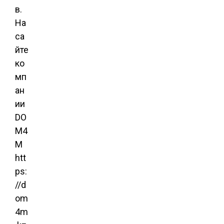
в.
На
са
йте
ко
мп
ан
ии
DO
M4
M
htt
ps:
//d
om
4m