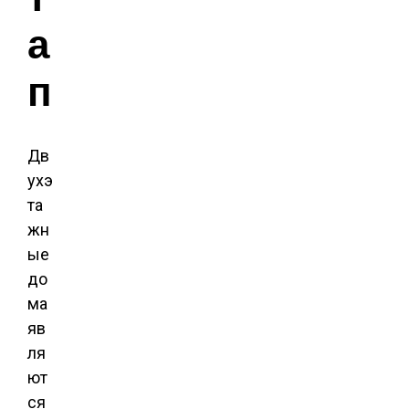
а
п
Дв
ухэ
та
жн
ые
до
ма
яв
ля
ют
ся