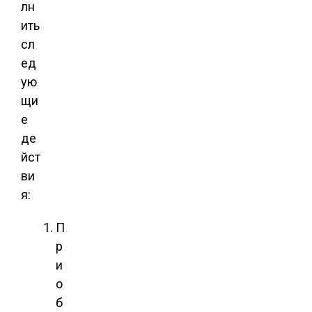
лн
ить
сл
ед
ую
щи
е
де
йст
ви
я:
П
р
и
о
б