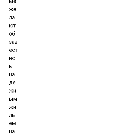
ые
же
ла
ют
об
зав
ест
ис
ь
на
де
жн
ым
жи
ль
ем
на