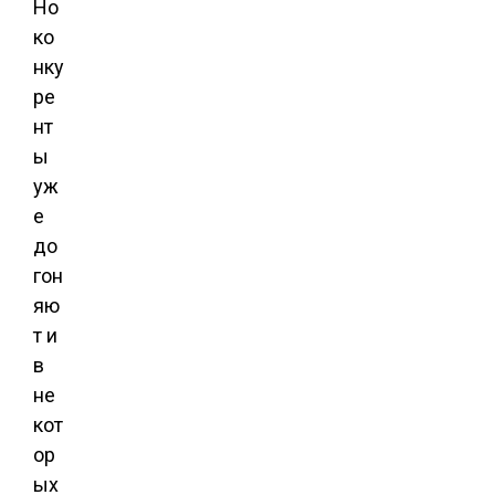
Но
ко
нку
ре
нт
ы
уж
е
до
гон
яю
т и
в
не
кот
ор
ых