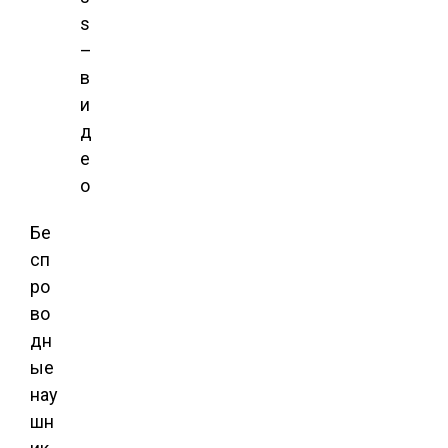
s
–
в
и
д
е
о
Бе
сп
ро
во
дн
ые
нау
шн