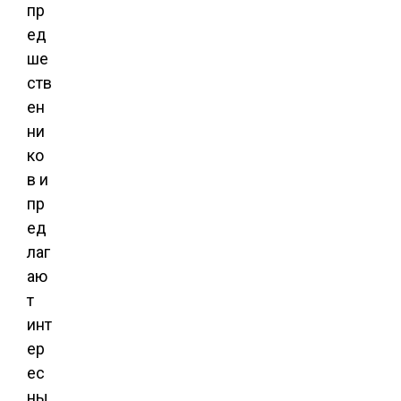
пр
ед
ше
ств
ен
ни
ко
в и
пр
ед
лаг
аю
т
инт
ер
ес
ны