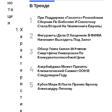
но
В Тренде
та
ци
При Поддержке «Гослото» Российская
Сборная По Бобслею И Скелетону
я
Стала Второй На Чемпионате Европы
Х
Фигуранты Дела О Хищениях В ФИФА
а
Начинают Выходить Под Залог
р
Обзор Tecno Camon 20 Premier:
а
Смартфона Универсала По
к
Конкурентоспособной Цене
т
Азербайджан Может Принять
е
Климатический Саммит ООН В
Следующем Году
р
и
Кубок Мира В Лахти Принес Бронзу
Александру Легкову
с
т
и
к