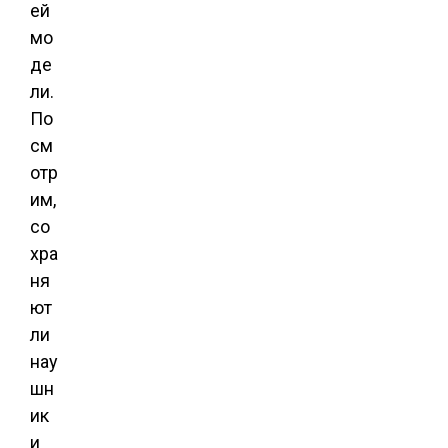
ей
мо
де
ли.
По
см
отр
им,
со
хра
ня
ют
ли
нау
шн
ик
и