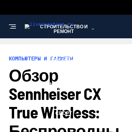
СТРОИТЕЛЬСТВО И
РЕМОНТ
АРХИТЕКТУРА И
КОМПЬЮТЕРЫ И ГАДЖЕТЫ
ДИЗАЙН
Обзор
КОМПЬЮТЕРЫ И
Sennheiser CX
ГАДЖЕТЫ
True Wireless:
СПОРТ
Беспроводны