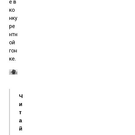
е в
ко
нку
ре
нтн
ой
гон
ке.
Ч
и
т
а
й