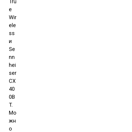
Tru
e
Wir
ele
ss
и
Se
nn
hei
ser
CX
40
0B
T.
Мо
жн
о