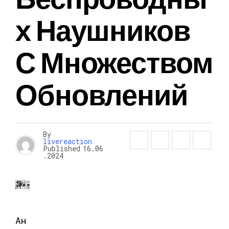
Х Наушников
С Множеством
Обновлений
By
livereaction
Published
16.06
.2024
Ан