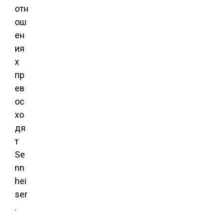
отн
ош
ен
ия
х
пр
ев
ос
хо
дя
т
Se
nn
hei
ser
.