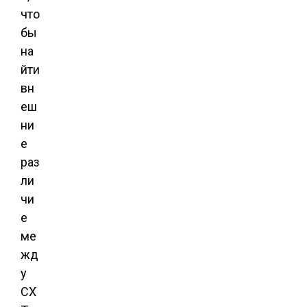
что
бы
на
йти
вн
еш
ни
е
раз
ли
чи
е
ме
жд
у
CX