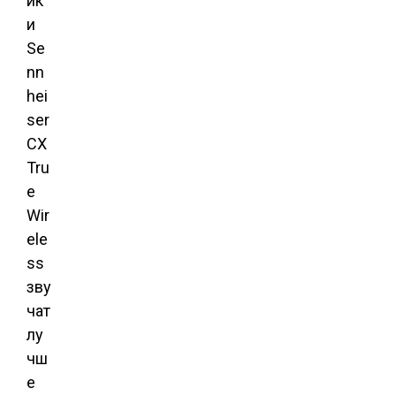
ик
и
Se
nn
hei
ser
CX
Tru
e
Wir
ele
ss
зву
чат
лу
чш
е