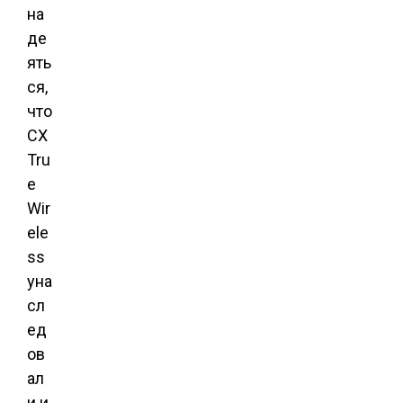
на
де
ять
ся,
что
CX
Tru
e
Wir
ele
ss
уна
сл
ед
ов
ал
и и