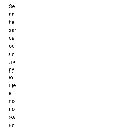
Se
nn
hei
ser
св
оё
ли
ди
ру
ю
ще
е
по
ло
же
ни