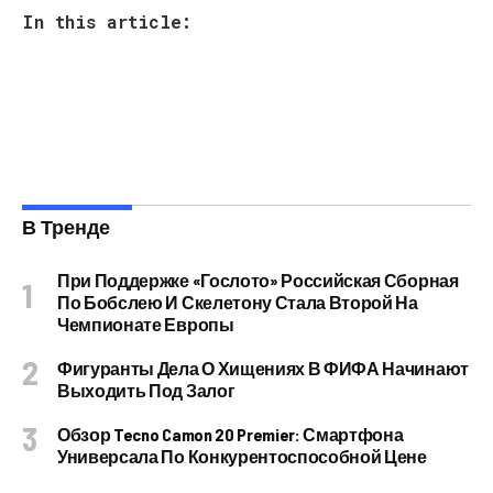
In this article:
В Тренде
При Поддержке «Гослото» Российская Сборная
По Бобслею И Скелетону Стала Второй На
Чемпионате Европы
Фигуранты Дела О Хищениях В ФИФА Начинают
Выходить Под Залог
Обзор Tecno Camon 20 Premier: Смартфона
Универсала По Конкурентоспособной Цене