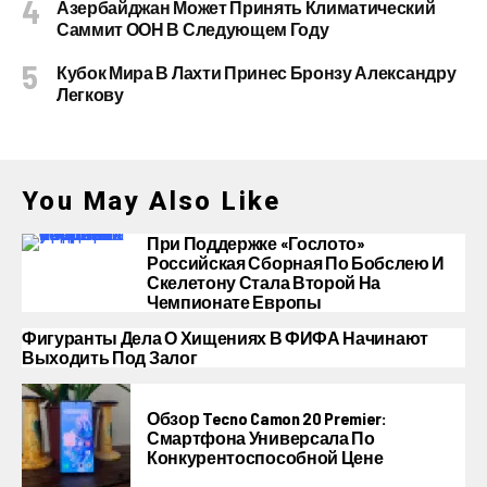
Азербайджан Может Принять Климатический
Саммит ООН В Следующем Году
Кубок Мира В Лахти Принес Бронзу Александру
Легкову
You May Also Like
При Поддержке «Гослото»
Российская Сборная По Бобслею И
Скелетону Стала Второй На
Чемпионате Европы
Фигуранты Дела О Хищениях В ФИФА Начинают
Выходить Под Залог
Обзор Tecno Camon 20 Premier:
Смартфона Универсала По
Конкурентоспособной Цене