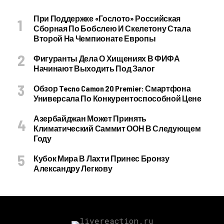
При Поддержке «Гослото» Российская
Сборная По Бобслею И Скелетону Стала
Второй На Чемпионате Европы
Фигуранты Дела О Хищениях В ФИФА
Начинают Выходить Под Залог
Обзор Tecno Camon 20 Premier: Смартфона
Универсала По Конкурентоспособной Цене
Азербайджан Может Принять
Климатический Саммит ООН В Следующем
Году
Кубок Мира В Лахти Принес Бронзу
Александру Легкову