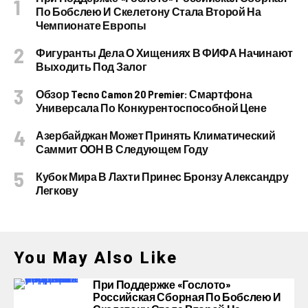
По Бобслею И Скелетону Стала Второй На
Чемпионате Европы
Фигуранты Дела О Хищениях В ФИФА Начинают
Выходить Под Залог
Обзор Tecno Camon 20 Premier: Смартфона
Универсала По Конкурентоспособной Цене
Азербайджан Может Принять Климатический
Саммит ООН В Следующем Году
Кубок Мира В Лахти Принес Бронзу Александру
Легкову
You May Also Like
При Поддержке «Гослото»
Российская Сборная По Бобслею И