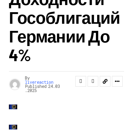
Гособлигаций
Германии До
4%
By
livereaction
Published
24.03
.2025