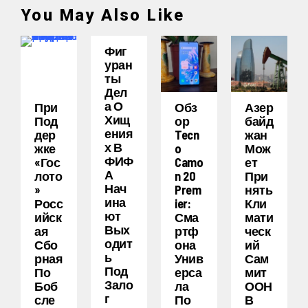
You May Also Like
Фиг
Уран
Ты
Дел
А О
При
Обз
Азер
Хищ
Под
Ор
Байд
Ения
Дер
Tecn
Жан
Х В
Жке
O
Мож
ФИФ
«Гос
Camo
Ет
А
Лото
N 20
При
Нач
»
Prem
Нять
Ина
Росс
Ier:
Кли
Ют
Ийск
Сма
Мати
Вых
Ая
Ртф
Ческ
Одит
Сбо
Она
Ий
Ь
Рная
Унив
Сам
Под
По
Ерса
Мит
Зало
Боб
Ла
ООН
Г
Сле
По
В