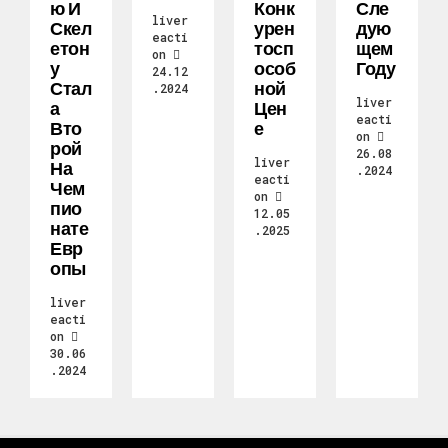
Ю И
Конк
Сле
liver
Скел
Урен
Дую
eacti
Етон
Тосп
Щем
on
У
Особ
Году
24.12
Стал
Ной
.2024
liver
А
Цен
eacti
Вто
Е
on
Рой
26.08
liver
На
.2024
eacti
Чем
on
Пио
12.05
Нате
.2025
Евр
Опы
liver
eacti
on
30.06
.2024