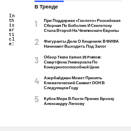
В Тренде
In
th
При Поддержке «Гослото» Российская
is
Сборная По Бобслею И Скелетону
ar
Стала Второй На Чемпионате Европы
ti
cl
Фигуранты Дела О Хищениях В ФИФА
e:
Начинают Выходить Под Залог
Обзор Tecno Camon 20 Premier:
Смартфона Универсала По
Конкурентоспособной Цене
Азербайджан Может Принять
Климатический Саммит ООН В
Следующем Году
Кубок Мира В Лахти Принес Бронзу
Александру Легкову