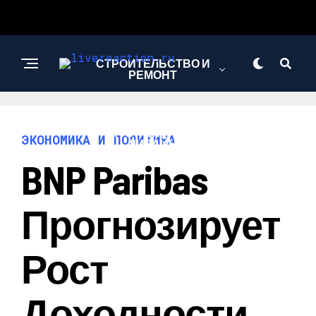
СТРОИТЕЛЬСТВО И
РЕМОНТ
АРХИТЕКТУРА И
ЭКОНОМИКА И ПОЛИТИКА
ДИЗАЙН
BNP Paribas
КОМПЬЮТЕРЫ И
Прогнозирует
ГАДЖЕТЫ
Рост
СПОРТ
Доходности