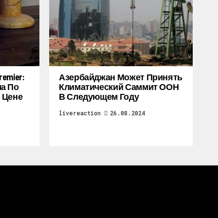
emier:
Азербайджан Может Принять
а По
Климатический Саммит ООН
 Цене
В Следующем Году
livereaction
26.08.2024