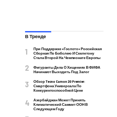
В Тренде
При Поддержке «Гослото» Российская
Сборная По Бобслею И Скелетону
Стала Второй На Чемпионате Европы
Фигуранты Дела О Хищениях В ФИФА
Начинают Выходить Под Залог
Обзор Tecno Camon 20 Premier:
Смартфона Универсала По
Конкурентоспособной Цене
Азербайджан Может Принять
Климатический Саммит ООН В
Следующем Году