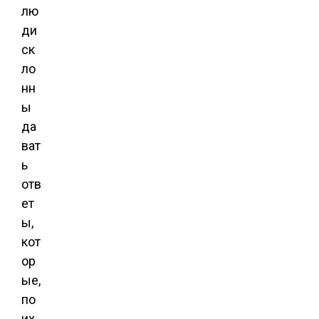
лю
ди
ск
ло
нн
ы
да
ват
ь
отв
ет
ы,
кот
ор
ые,
по
их