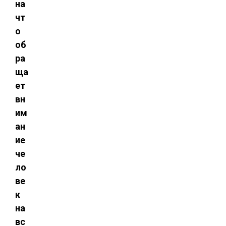
на
чт
о
об
ра
ща
ет
вн
им
ан
ие
че
ло
ве
к
на
вс