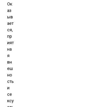
Ок
аз
ыв
ает
ся,
пр
ият
на
я
вн
еш
но
сть
и
се
ксу