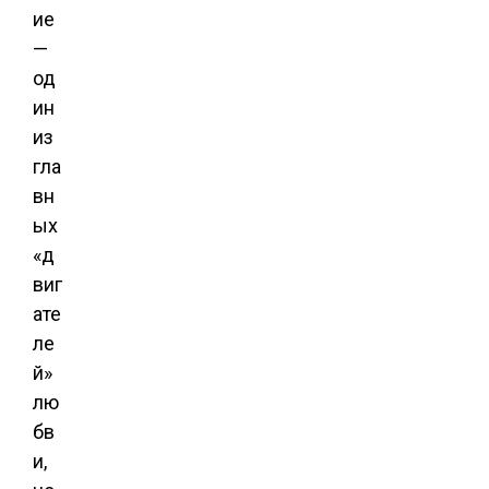
ие
—
од
ин
из
гла
вн
ых
«д
виг
ате
ле
й»
лю
бв
и,