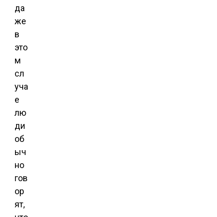
да
же
в
это
м
сл
уча
е
лю
ди
об
ыч
но
гов
ор
ят,