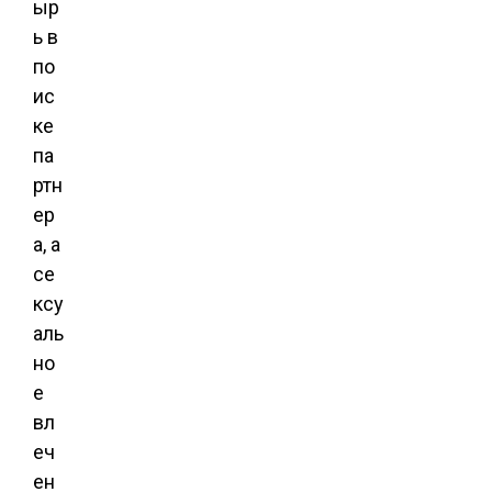
ыр
ь в
по
ис
ке
па
ртн
ер
а, а
се
ксу
аль
но
е
вл
еч
ен