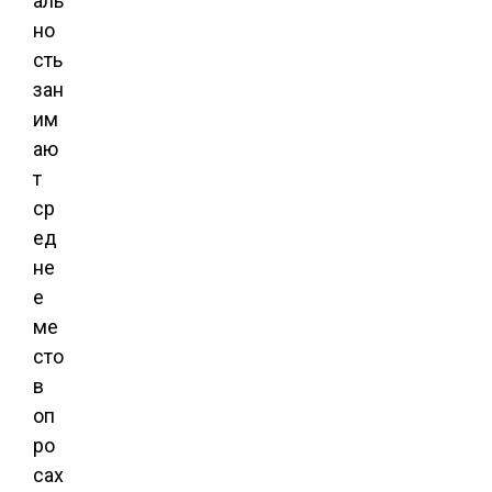
аль
но
сть
зан
им
аю
т
ср
ед
не
е
ме
сто
в
оп
ро
сах