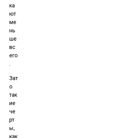
ка
ют
ме
нь
ше
вс
его
.
Зат
о
так
ие
че
рт
ы,
как