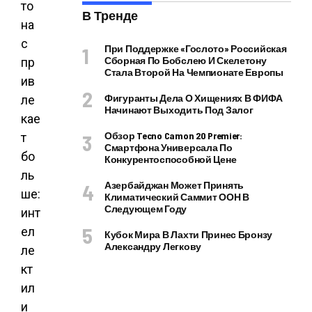
В Тренде
При Поддержке «Гослото» Российская
Сборная По Бобслею И Скелетону
Стала Второй На Чемпионате Европы
Фигуранты Дела О Хищениях В ФИФА
Начинают Выходить Под Залог
Обзор Tecno Camon 20 Premier:
Смартфона Универсала По
Конкурентоспособной Цене
Азербайджан Может Принять
Климатический Саммит ООН В
Следующем Году
Кубок Мира В Лахти Принес Бронзу
Александру Легкову