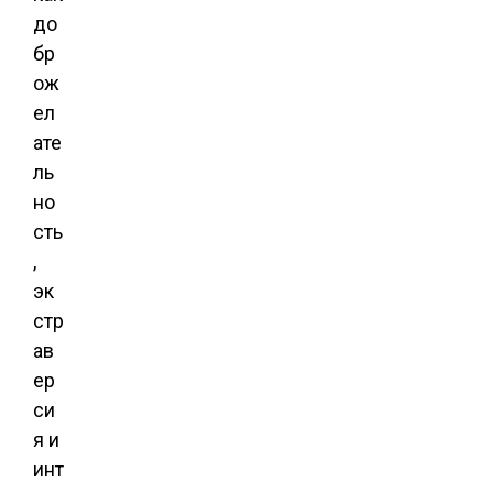
до
бр
ож
ел
ате
ль
но
сть
,
эк
стр
ав
ер
си
я и
инт