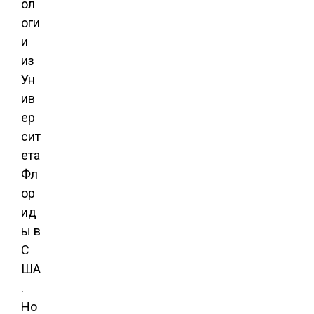
ол
оги
и
из
Ун
ив
ер
сит
ета
Фл
ор
ид
ы в
С
ША
.
Но