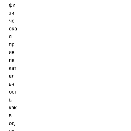
фи
зи
че
ска
я
пр
ив
ле
кат
ел
ьн
ост
ь,
как
в
од