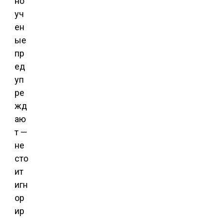
но
уч
ен
ые
пр
ед
уп
ре
жд
аю
т —
не
сто
ит
игн
ор
ир