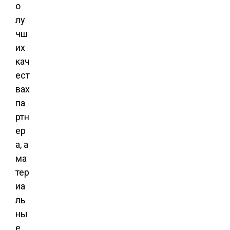
о
лу
чш
их
кач
ест
вах
па
ртн
ер
а, а
ма
тер
иа
ль
ны
е