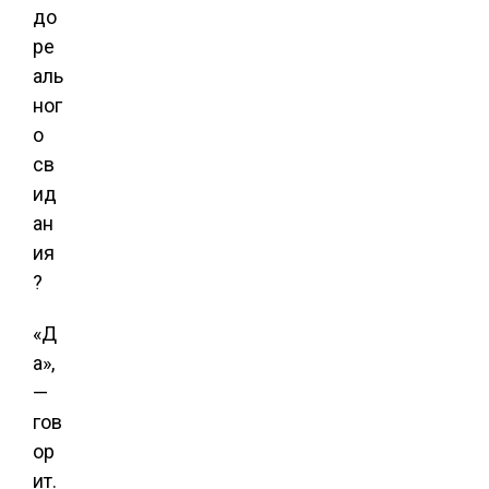
до
ре
аль
ног
о
св
ид
ан
ия
?
«Д
а»,
—
гов
ор
ит.