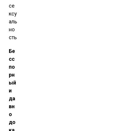
Бе
сс
по
рн
ый
и
да
вн
о
до
ка