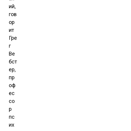
ий,
гов
ор
ит
Гре
г
Ве
бст
ер,
пр
оф
ес
со
р
пс
их