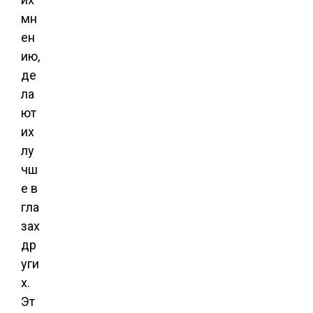
мн
ен
ию,
де
ла
ют
их
лу
чш
е в
гла
зах
др
уги
х.
Эт