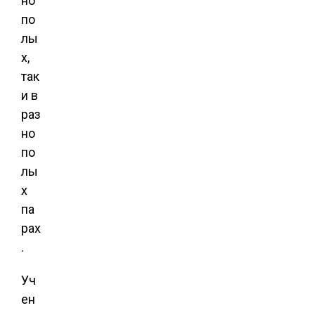
но
по
лы
х,
так
и в
раз
но
по
лы
х
па
рах
.
Уч
ен