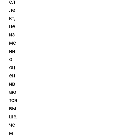
ел
ле
кт,
не
из
ме
нн
о
оц
ен
ив
аю
тся
вы
ше,
че
м