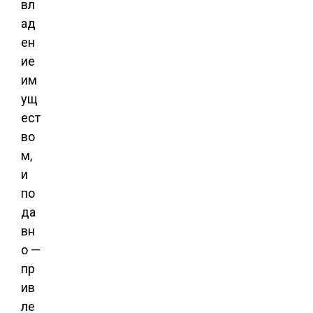
вл
ад
ен
ие
им
ущ
ест
во
м,
и
по
да
вн
о —
пр
ив
ле