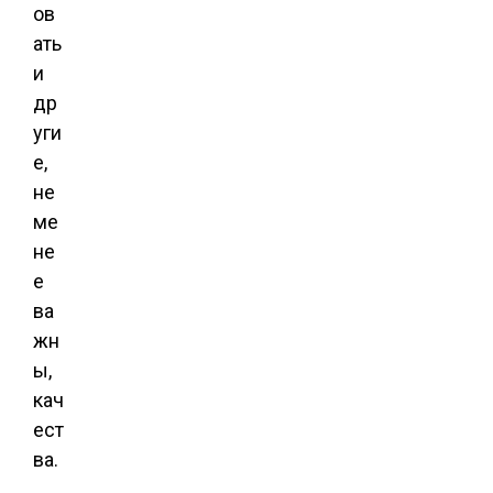
ов
ать
и
др
уги
е,
не
ме
не
е
ва
жн
ы,
кач
ест
ва.