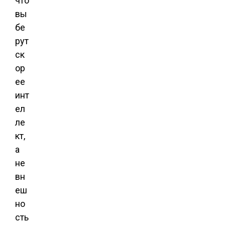
что
вы
бе
рут
ск
ор
ее
инт
ел
ле
кт,
а
не
вн
еш
но
сть