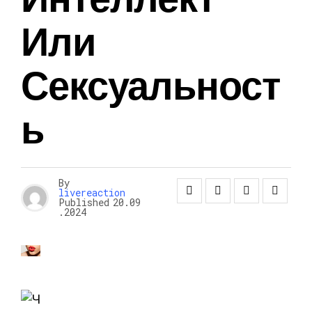
Или
Сексуальност
Ь
By
livereaction
Published
20.09
.2024