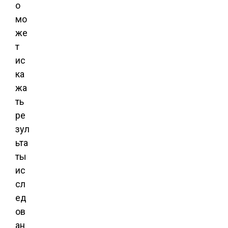
о
мо
же
т
ис
ка
жа
ть
ре
зул
ьта
ты
ис
сл
ед
ов
ан