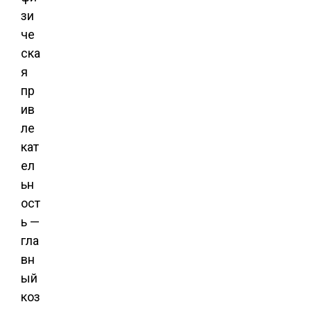
зи
че
ска
я
пр
ив
ле
кат
ел
ьн
ост
ь —
гла
вн
ый
коз