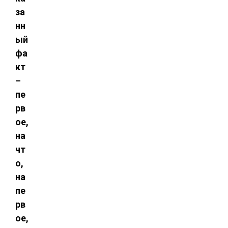
за
нн
ый
фа
кт
–
пе
рв
ое,
на
чт
о,
на
пе
рв
ое,