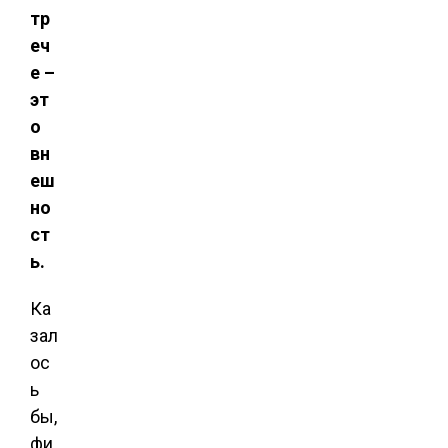
тр
еч
е –
эт
о
вн
еш
но
ст
ь.
Ка
зал
ос
ь
бы,
фи