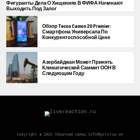
Фигуранты Дела О Хищениях В ФИФА Начинают
Выходить Под Залог
Обзор Tecno Camon 20 Premier:
Смартфона Универсала По
Конкурентоспособной Цене
Азербайджан Может Принять
Климатический Саммит ООН В
Следующем Году
Copyright © 2025 Обратная связь info@gototop.ee