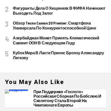
Фигуранты Дела О Хищениях В ФИФА Начинают
Выходить Под Залог
Обзор Tecno Camon 20 Premier: Смартфона
Универсала По Конкурентоспособной Цене
Азербайджан Может Принять Климатический
Саммит ООН В Следующем Году
Кубок Мира В Лахти Принес Бронзу Александру
Легкову
You May Also Like
При Поддержке «Гослото»
Российская Сборная По Бобслею И
Скелетону Стала Второй На
Чемпионате Европы